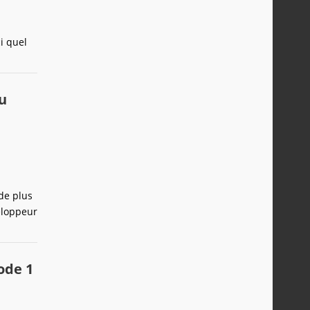
i quel
u
de plus
eloppeur
ode 1