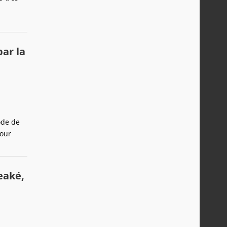
par la
ode de
pour
eaké,