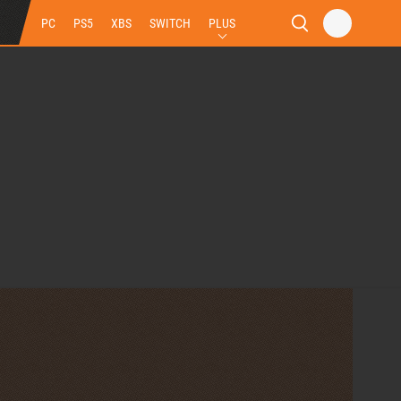
PC
PS5
XBS
SWITCH
PLUS