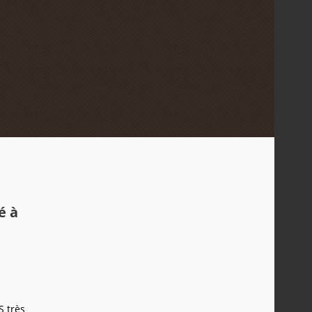
é à
S très