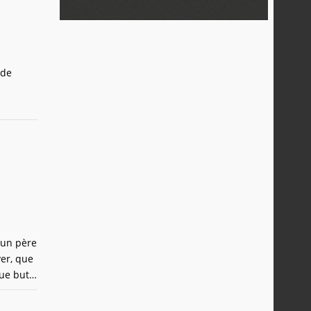
ade
e un père
ver, que
que but