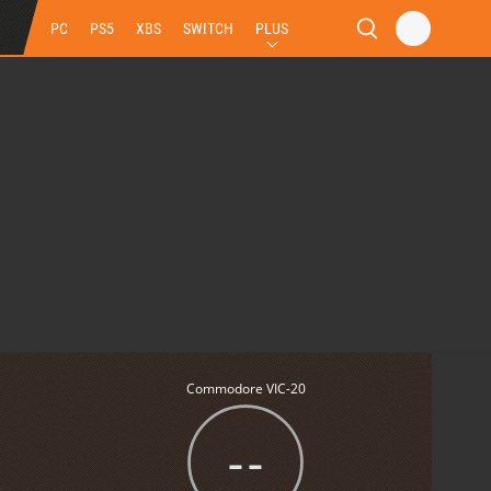
PC
PS5
XBS
SWITCH
PLUS
Commodore VIC-20
--