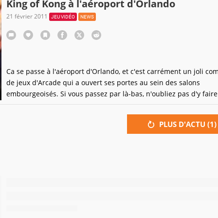
King of Kong à l'aéroport d'Orlando
21 février 2011
JEU VIDÉO
NEWS
Ca se passe à l'aéroport d'Orlando, et c'est carrément un joli co
de jeux d'Arcade qui a ouvert ses portes au sein des salons
embourgeoisés. Si vous passez par là-bas, n'oubliez pas d'y fair
tour, entre deux transits...Le jeu vidéo gagne donc vraiment du t
Hmm... C'est pas demain la veille qu'on verra cela à Roissy ou à
PLUS D'ACTU (
1
)