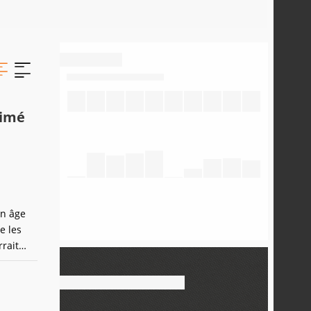
nimé
un âge
e les
rait