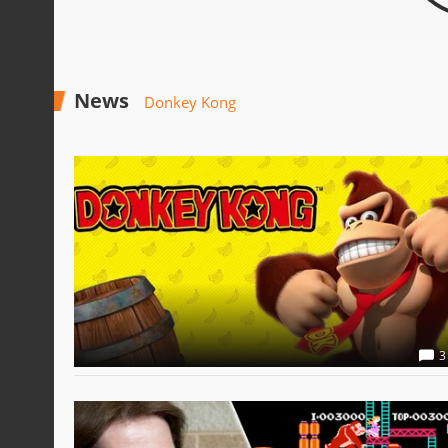
News
Donkey Kong
3