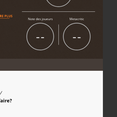
IRE PLUS
Note des joueurs
Metacritic
--
--
/
faire?