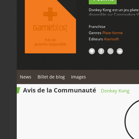
Donkey Kong est un jeu plate
disponible sur Commodore V
Franchise
Genres
Plate-forme
Editeurs
Atarisoft
News
Billet de blog
Images
Avis de la Communauté
Donkey Kong