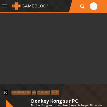
PLUS
PC
MULTISUPPORTS
GB
ATARI 8BIT
Donkey Kong sur PC
Donkey Kong est un jeu plate-forme réalisé par Nintendo