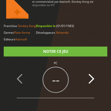
et commercialisé par Atarisoft. Donkey Kong est
disponible sur PC
Franchise
Donkey Kong
Disponible le
(01/01/1983)
LIRE PLUS
Genres
Plate-forme
Développeurs
Nintendo
Editeurs
Atarisoft
NOTER CE JEU
PC
Note
--