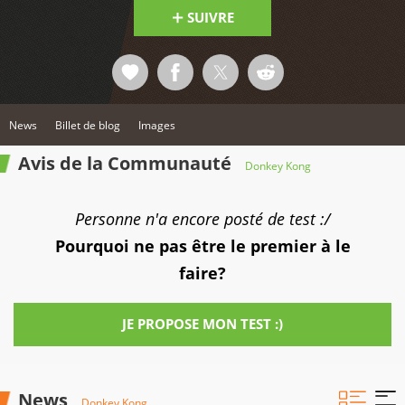
SUIVRE
News
Billet de blog
Images
Avis de la Communauté
Donkey Kong
Personne n'a encore posté de test :/
Pourquoi ne pas être le premier à le
faire?
JE PROPOSE MON TEST :)
News
Donkey Kong