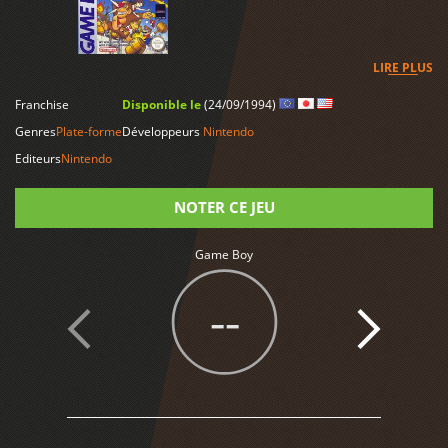
LIRE PLUS
Franchise
Disponible le
(24/09/1994)
Genres
Plate-forme
Développeurs
Nintendo
Editeurs
Nintendo
NOTER CE JEU
Game Boy
Note
--
4