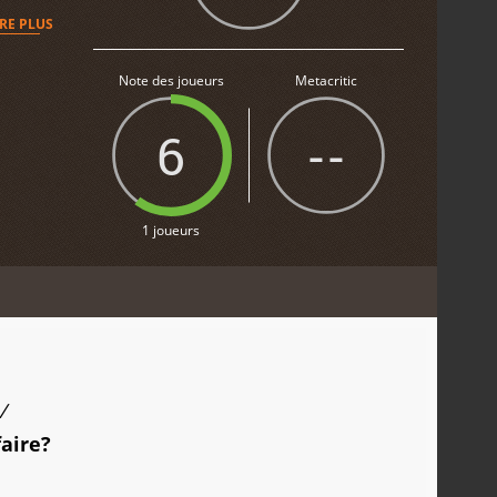
IRE PLUS
Note des joueurs
Metacritic
6
--
1 joueurs
/
faire?