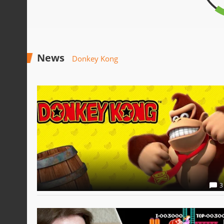
News
Donkey Kong
3