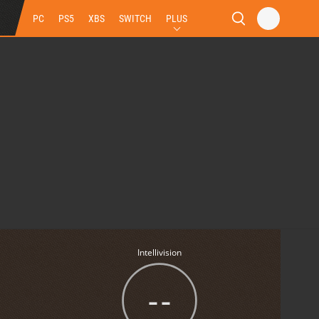
PC
PS5
XBS
SWITCH
PLUS
Intellivision
--