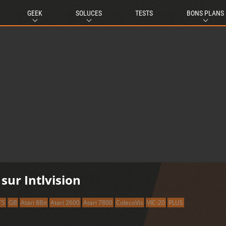
GEEK
SOLUCES
TESTS
BONS PLANS
ur Intlvision
TS
GB
Atari 8Bit
Atari 2600
Atari 7800
ColecoVis
VIC-20
PLUS