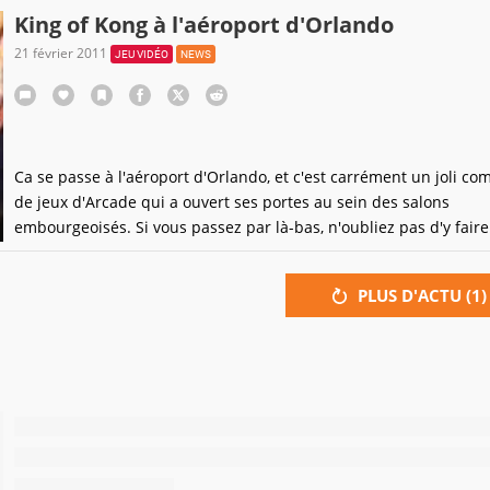
King of Kong à l'aéroport d'Orlando
21 février 2011
JEU VIDÉO
NEWS
Ca se passe à l'aéroport d'Orlando, et c'est carrément un joli co
de jeux d'Arcade qui a ouvert ses portes au sein des salons
embourgeoisés. Si vous passez par là-bas, n'oubliez pas d'y fair
tour, entre deux transits...Le jeu vidéo gagne donc vraiment du t
Hmm... C'est pas demain la veille qu'on verra cela à Roissy ou à
PLUS D'ACTU (
1
)