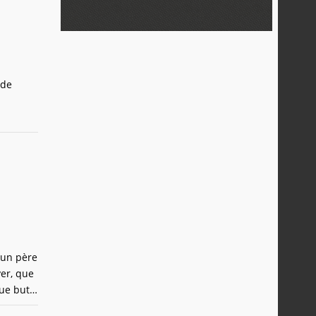
ade
e un père
ver, que
que but