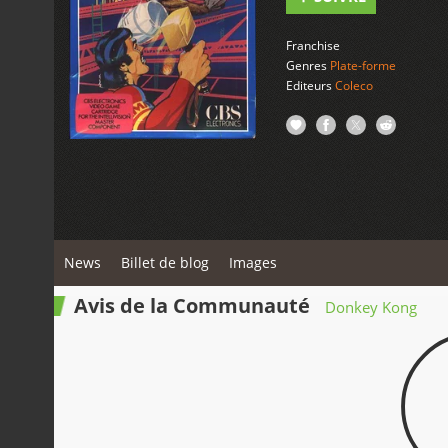
Franchise
Genres
Plate-forme
Editeurs
Coleco
News
Billet de blog
Images
Avis de la Communauté
Donkey Kong