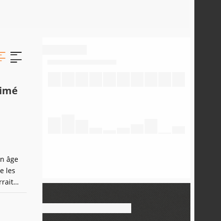
nimé
un âge
e les
rait