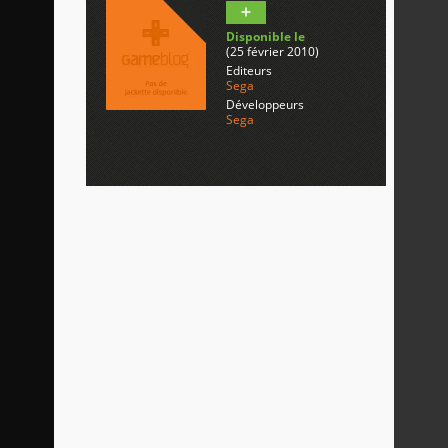
Disponible le
(25 février 2010)
Editeurs
Sega
Développeurs
Sega