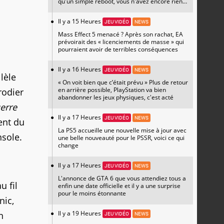
qu'un simple reboot, vous n'avez encore rien
vu
Il y a 15 Heures
JEU VIDÉO
NEWS
Mass Effect 5 menacé ? Après son rachat, EA
prévoirait des « licenciements de masse » qui
pourraient avoir de terribles conséquences
Il y a 16 Heures
JEU VIDÉO
NEWS
lèle
« On voit bien que c’était prévu » Plus de retour
en arrière possible, PlayStation va bien
rodier
abandonner les jeux physiques, c'est acté
erre
Il y a 17 Heures
JEU VIDÉO
NEWS
ent du
La PS5 accueille une nouvelle mise à jour avec
nsole.
une belle nouveauté pour le PSSR, voici ce qui
change
Il y a 17 Heures
JEU VIDÉO
NEWS
L'annonce de GTA 6 que vous attendiez tous a
u fil
enfin une date officielle et il y a une surprise
pour le moins étonnante
nic,
Il y a 19 Heures
n
JEU VIDÉO
NEWS