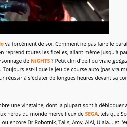
do
va forcément de soi. Comment ne pas faire le paral
n reprend toutes les ficelles, allant même jusqu'à pa
personnage de
NiGHTS
? Petit clin d'oeil ou vraie
guégu
e. Toujours est-il que le jeu de course auto (pas vraim
pour réussir à s'éclater de longues heures devant sa co
re une vingtaine, dont la plupart sont à débloquer a
reux héros du monde merveilleux de
SEGA
, tels que So
), ou encore Dr Robotnik, Tails, Amy, AiAi, Ulala... et j'e