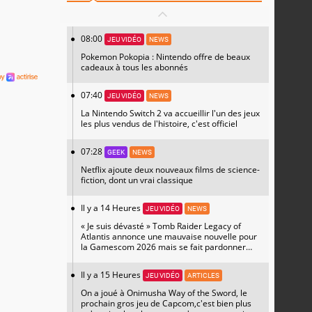
08:00
JEU VIDÉO
NEWS
Pokemon Pokopia : Nintendo offre de beaux
cadeaux à tous les abonnés
07:40
JEU VIDÉO
NEWS
La Nintendo Switch 2 va accueillir l'un des jeux
les plus vendus de l'histoire, c'est officiel
07:28
GEEK
NEWS
Netflix ajoute deux nouveaux films de science-
fiction, dont un vrai classique
Il y a 14 Heures
JEU VIDÉO
NEWS
« Je suis dévasté » Tomb Raider Legacy of
Atlantis annonce une mauvaise nouvelle pour
la Gamescom 2026 mais se fait pardonner
avec un magnifique artwork
Il y a 15 Heures
JEU VIDÉO
ARTICLES
On a joué à Onimusha Way of the Sword, le
prochain gros jeu de Capcom,c'est bien plus