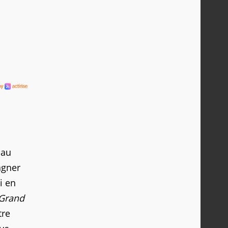
 au
agner
i en
Grand
tre