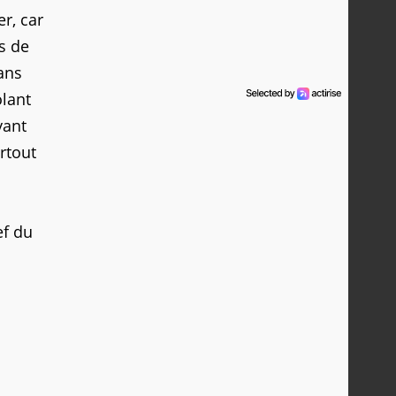
r, car
us de
ans
olant
yant
rtout
ef du