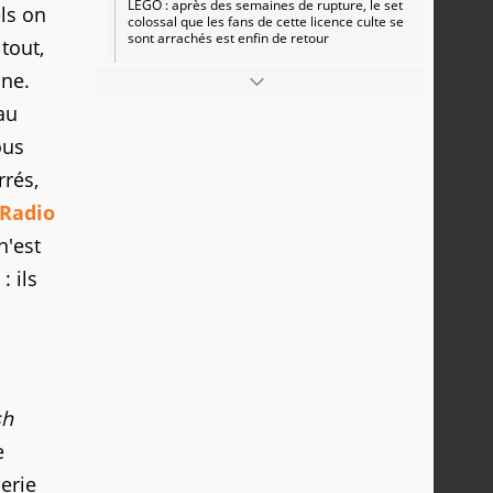
LEGO : après des semaines de rupture, le set
ls on
colossal que les fans de cette licence culte se
sont arrachés est enfin de retour
tout,
ine.
au
ous
rrés,
 Radio
n'est
: ils
sh
e
lerie