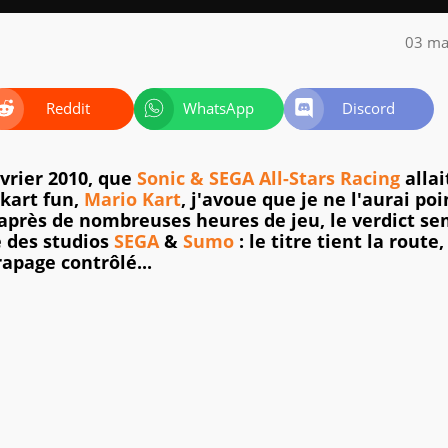
03 ma
Reddit
WhatsApp
Discord
évrier 2010, que
Sonic & SEGA All-Stars Racing
allai
 kart fun,
Mario Kart
, j'avoue que je ne l'aurai poi
'après de nombreuses heures de jeu, le verdict s
é des studios
SEGA
&
Sumo
: le titre tient la route,
rapage contrôlé...