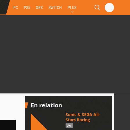
PC
PS5
XBS
SWITCH
PLUS
En relation
Sonic & SEGA All-
Stars Racing
Wii