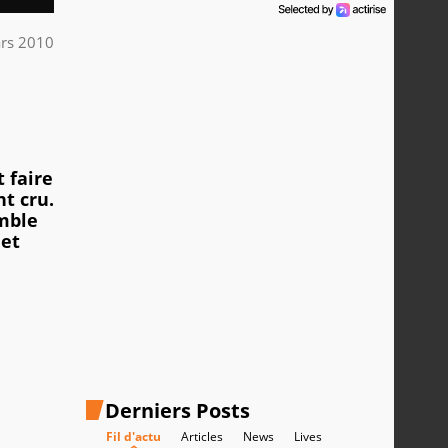
rs 2010
t faire
nt cru.
emble
 et
Derniers Posts
Fil d'actu
Articles
News
Lives