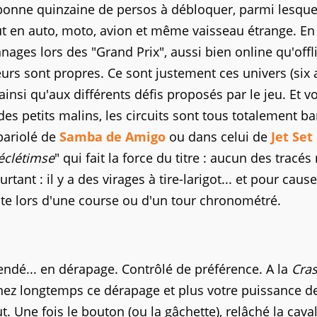
a bonne quinzaine de persos à débloquer, parmi lesque
ut en auto, moto, avion et même vaisseau étrange. En 
ages lors des "Grand Prix", aussi bien online qu'offl
urs sont propres. Ce sont justement ces univers (six 
ainsi qu'aux différents défis proposés par le jeu. Et v
es petits malins, les circuits sont tous totalement ba
 bariolé de
Samba de Amigo
ou dans celui de
Jet Set
éclétimse
" qui fait la force du titre : aucun des tracés 
nt : il y a des virages à tire-larigot... et pour cause 
site lors d'une course ou d'un tour chronométré.
endé... en dérapage. Contrôlé de préférence. A la
Cra
nez longtemps ce dérapage et plus votre puissance d
t. Une fois le bouton (ou la gâchette), relâché la cava