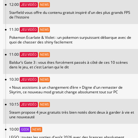
12:00
JEU VIDÉO
NEWS
Starfield vous offre du contenu gratuit inspiré d'un des plus grands FPS
de l'histoire
11:30
JEU VIDÉO
NEWS
Pokemon Ecarlate & Violet : un pokemon surpuissant débarque avec de
quoi de chasser des shiny facilement
11:00
JEU VIDÉO
NEWS
Baldur’s Gate 3 : vous êtes forcément passés à côté de ces 10 scènes
dans le jeu, et c’est Larian qui le dit
10:30
JEU VIDÉO
NEWS
« Nous assistons à un changement d’ère » Digne d'un remaster de
Skyrim, ce nouveau mod gratuit change absolument tout sur PC
10:15
JEU VIDÉO
NEWS
Steam propose 4 jeux gratuits très bien notés dont deux à garder à vie et
une nouveauté
10:00
GEEK
NEWS
LEGO : toutes les sorties d'août 2026 avec des licences absolument