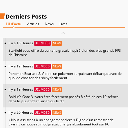
Derniers Posts
Fil d'actu
Articles
News
Lives
Il y a 18 Heures
JEU VIDÉO
NEWS
Starfield vous offre du contenu gratuit inspiré d'un des plus grands FPS
de l'histoire
Il y a 19 Heures
JEU VIDÉO
NEWS
Pokemon Ecarlate & Violet : un pokemon surpuissant débarque avec de
quoi de chasser des shiny facilement
Il y a 19 Heures
JEU VIDÉO
NEWS
Baldur’s Gate 3 : vous êtes forcément passés à côté de ces 10 scènes
dans le jeu, et c’est Larian qui le dit
Il y a 20 Heures
JEU VIDÉO
NEWS
« Nous assistons à un changement d’ère » Digne d'un remaster de
Skyrim, ce nouveau mod gratuit change absolument tout sur PC