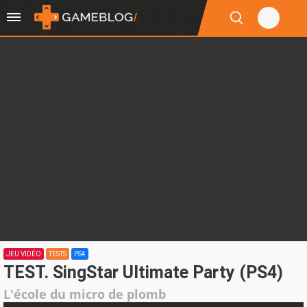
JEU VIDÉO
TESTS
PS4
TEST. SingStar Ultimate Party (PS4)
L'école du micro de plomb