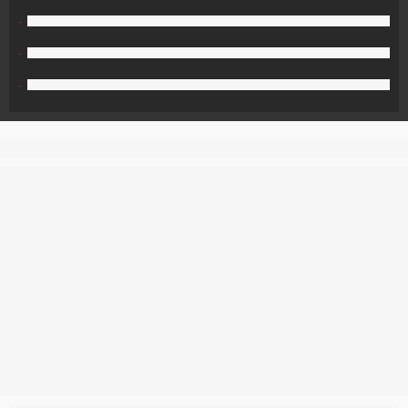
-
-
-