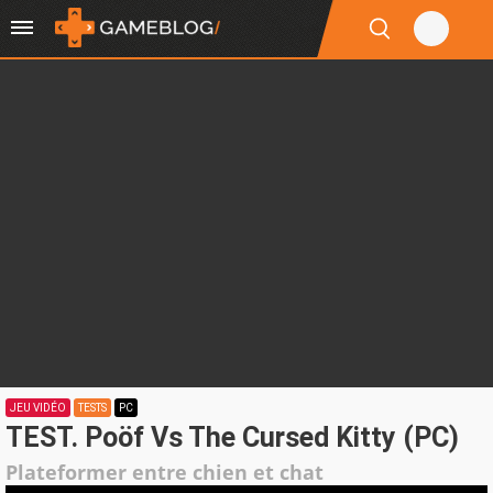
JEU VIDÉO
TESTS
PC
TEST. Poöf Vs The Cursed Kitty (PC)
Plateformer entre chien et chat