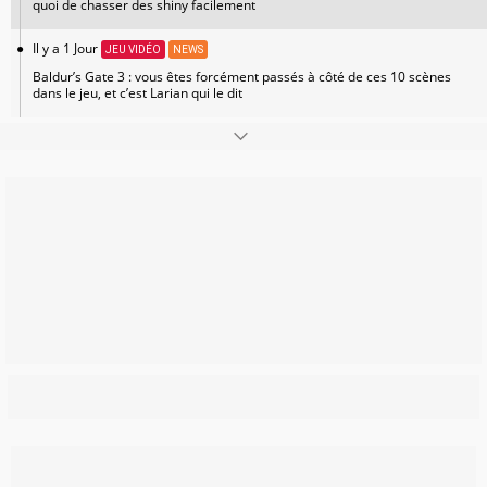
quoi de chasser des shiny facilement
Il y a 1 Jour
JEU VIDÉO
NEWS
Baldur’s Gate 3 : vous êtes forcément passés à côté de ces 10 scènes
dans le jeu, et c’est Larian qui le dit