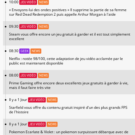
10:00
JEU VIDÉO
NEWS
« Envoyons-lui des ondes positives » Il supprime la partie de sa femme
sur Red Dead Redemption 2 puis appelle Arthur Morgan à l'aide
09:30
JEU VIDÉO
NEWS
Steam vous offre encore un jeu gratuit à garder et il est tout simplement
excellent
08:30
GEEK
NEWS
Netflix : notée 98/100, cette adaptation de jeu vidéo acclamée par le
public est maintenant disponible
08:00
JEU VIDÉO
NEWS
Prime Gaming offre encore deux excellents jeux gratuits à garder à vie,
mais il faut faire très vite
Il y a 1 Jour
JEU VIDÉO
NEWS
Starfield vous offre du contenu gratuit inspiré d'un des plus grands FPS
de l'histoire
Il y a 1 Jour
JEU VIDÉO
NEWS
Pokemon Ecarlate & Violet : un pokemon surpuissant débarque avec de