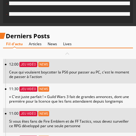
-
-
Derniers Posts
Fil d'actu
Articles
News
Lives
12:00
JEU VIDÉO
NEWS
Ceux qui voulaient boycotter la PS6 pour passer au PC, c'est le moment
de passer à l'action
11:30
JEU VIDÉO
NEWS
« C'est juste parfait ! » Guild Wars 3 fait de grandes annonces, dont une
première pour la licence que les fans attendaient depuis longtemps
11:00
JEU VIDÉO
NEWS
Si vous êtes fans de Fire Emblem et de FF Tactics, vous devez surveiller
ce RPG développé par une seule personne