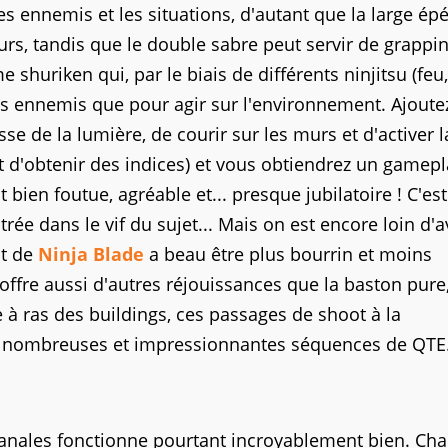
es ennemis et les situations, d'autant que la large ép
s, tandis que le double sabre peut servir de grappin
huriken qui, par le biais de différents ninjitsu (feu,
les ennemis que pour agir sur l'environnement. Ajoute
esse de la lumière, de courir sur les murs et d'activer l
et d'obtenir des indices) et vous obtiendrez un gamep
bien foutue, agréable et... presque jubilatoire ! C'es
ée dans le vif du sujet... Mais on est encore loin d'a
at de
Ninja Blade
a beau être plus bourrin et moins
l offre aussi d'autres réjouissances que la baston pure
à ras des buildings, ces passages de shoot à la
s nombreuses et impressionnantes séquences de QTE
banales fonctionne pourtant incroyablement bien. Ch