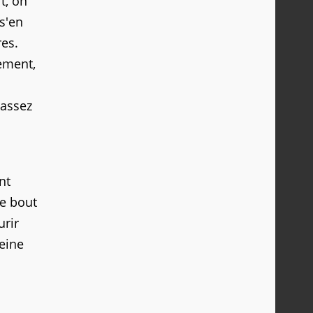
t, on
s'en
res.
ement,
 assez
nt
le bout
urir
leine