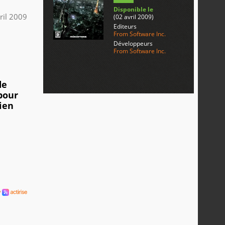
Disponible le
ril 2009
(02 avril 2009)
Editeurs
From Software Inc.
Développeurs
From Software Inc.
de
pour
bien