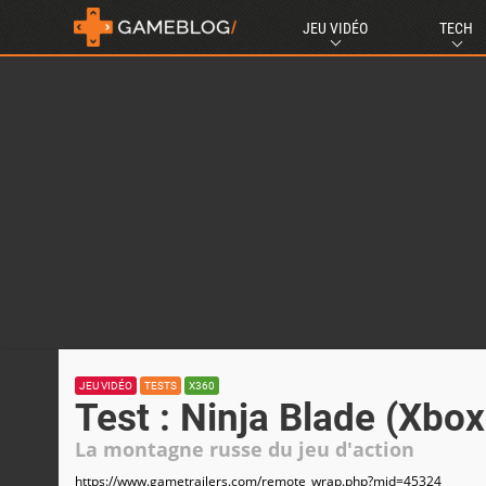
JEU VIDÉO
TECH
JEU VIDÉO
TESTS
X360
Test : Ninja Blade (Xbo
La montagne russe du jeu d'action
https://www.gametrailers.com/remote_wrap.php?mid=45324