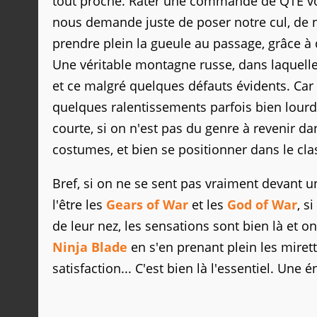
tout proche. Rater une commande de QTE vou
nous demande juste de poser notre cul, de 
prendre plein la gueule au passage, grâce à
Une véritable montagne russe, dans laquell
et ce malgré quelques défauts évidents. Car s
quelques ralentissements parfois bien lourd
courte, si on n'est pas du genre à revenir 
costumes, et bien se positionner dans le cla
Bref, si on ne se sent pas vraiment devant 
l'être les
Gears of War
et les
God of War
, s
de leur nez, les sensations sont bien là et
Ninja Blade
en s'en prenant plein les mirettes
satisfaction... C'est bien là l'essentiel. Une