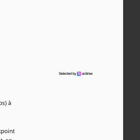
ps) à
kpoint