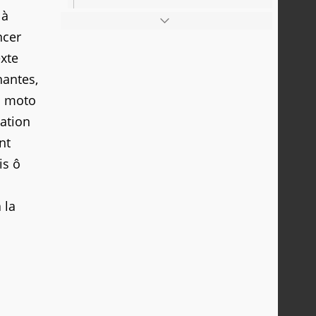
 à
ncer
exte
nantes,
en moto
sation
nt
is ô
 la