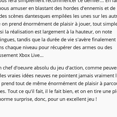
s fera simplement recommencer ce dernier... En fai
nous amuser en blastant des hordes d'ennemis et de 
 des scènes dantesques empilées les unes sur les aut
e on prend énormément de plaisir à jouer, tout simpl
i la réalisation est largement à la hauteur, on note
ingues, tandis que la durée de vie s'avère finalement
dans chaque niveau pour récupérer des armes ou des
ssement Xbox Live...
un chef d'oeuvre absolu du jeu d'action, comme peuve
i les vraies idées neuves ne pointent jamais vraiment 
 on prend tout de même énormément de plaisir à parco
. Tout ce qu'il fait, il le fait bien, et on en tire une p
 énorme surprise, donc, pour un excellent jeu !