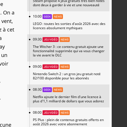
Steam propose 4 jeux gratuits très bien notés
ée
dont deux à garder à vie et une nouveauté
. On a
10:00
GEEK
NEWS
 vent,
LEGO : toutes les sorties d'août 2026 avec des
licences absolument mythiques
z à cet
a
09:30
JEU VIDÉO
NEWS
lay
The Witcher 3 : ce contenu gratuit ajoute une
fonctionnalité supprimée qui va vous changer
t un
la vie avant le DLC
voir
09:00
JEU VIDÉO
NEWS
Nintendo Switch 2 : un gros jeu gratuit noté
82/100 disponible pour les abonnés
,
08:30
GEEK
NEWS
.
Netflix ajoute le dernier film d'une licence à
plus d'1,1 milliard de dollars que vous adorez
08:00
JEU VIDÉO
NEWS
PS Plus : plein de contenus gratuits offerts en
acune
août 2026 avec votre abonnement