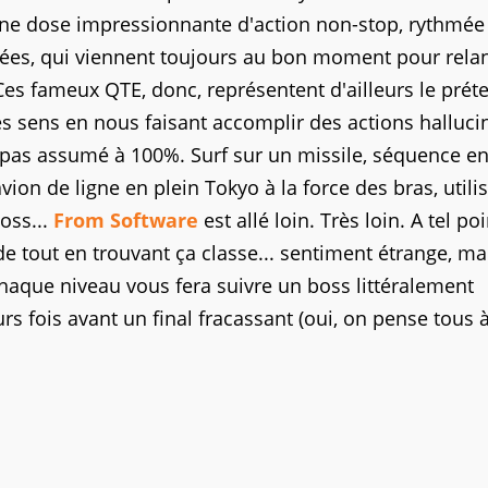
une dose impressionnante d'action non-stop, rythmée
iées, qui viennent toujours au bon moment pour rela
 Ces fameux QTE, donc, représentent d'ailleurs le prét
les sens en nous faisant accomplir des actions halluci
it pas assumé à 100%. Surf sur un missile, séquence 
vion de ligne en plein Tokyo à la force des bras, utili
oss...
From Software
est allé loin. Très loin. A tel poi
e tout en trouvant ça classe... sentiment étrange, ma
 chaque niveau vous fera suivre un boss littéralement
s fois avant un final fracassant (oui, on pense tous à