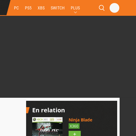
PC
PS5
XBS
SWITCH
PLUS
En relation
Ninja Blade
X360