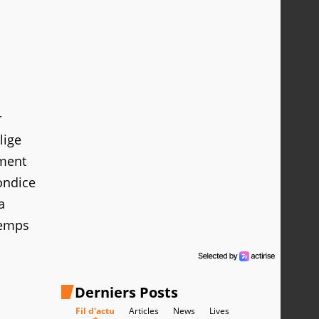
r
lige
ement
ondice
a
temps
Derniers Posts
Fil d'actu
Articles
News
Lives