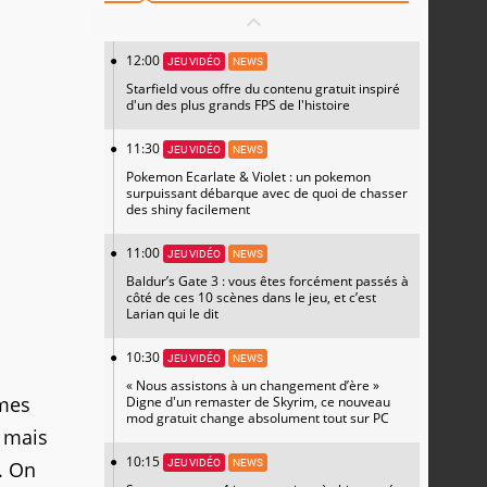
12:00
JEU VIDÉO
NEWS
Starfield vous offre du contenu gratuit inspiré
d'un des plus grands FPS de l'histoire
11:30
JEU VIDÉO
NEWS
Pokemon Ecarlate & Violet : un pokemon
surpuissant débarque avec de quoi de chasser
des shiny facilement
11:00
JEU VIDÉO
NEWS
Baldur’s Gate 3 : vous êtes forcément passés à
côté de ces 10 scènes dans le jeu, et c’est
Larian qui le dit
10:30
JEU VIDÉO
NEWS
« Nous assistons à un changement d’ère »
rmes
Digne d'un remaster de Skyrim, ce nouveau
mod gratuit change absolument tout sur PC
, mais
10:15
e. On
JEU VIDÉO
NEWS