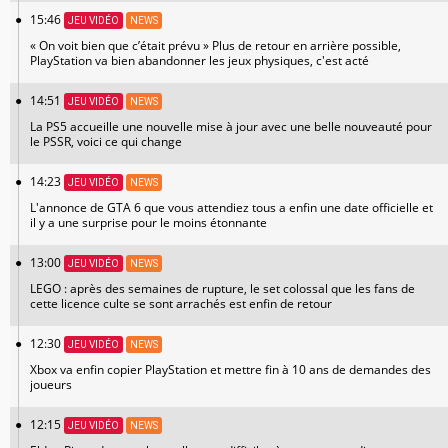
15:46
JEU VIDÉO
NEWS
« On voit bien que c’était prévu » Plus de retour en arrière possible,
PlayStation va bien abandonner les jeux physiques, c'est acté
14:51
JEU VIDÉO
NEWS
La PS5 accueille une nouvelle mise à jour avec une belle nouveauté pour
le PSSR, voici ce qui change
14:23
JEU VIDÉO
NEWS
L'annonce de GTA 6 que vous attendiez tous a enfin une date officielle et
il y a une surprise pour le moins étonnante
13:00
JEU VIDÉO
NEWS
LEGO : après des semaines de rupture, le set colossal que les fans de
cette licence culte se sont arrachés est enfin de retour
12:30
JEU VIDÉO
NEWS
Xbox va enfin copier PlayStation et mettre fin à 10 ans de demandes des
joueurs
12:15
JEU VIDÉO
NEWS