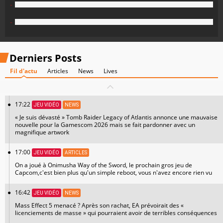
-
-
Derniers Posts
Fil d'actu
Articles
News
Lives
17:22
JEU VIDÉO
NEWS
« Je suis dévasté » Tomb Raider Legacy of Atlantis annonce une mauvaise
nouvelle pour la Gamescom 2026 mais se fait pardonner avec un
magnifique artwork
17:00
JEU VIDÉO
ARTICLES
On a joué à Onimusha Way of the Sword, le prochain gros jeu de
Capcom,c'est bien plus qu'un simple reboot, vous n'avez encore rien vu
16:42
JEU VIDÉO
NEWS
Mass Effect 5 menacé ? Après son rachat, EA prévoirait des «
licenciements de masse » qui pourraient avoir de terribles conséquences