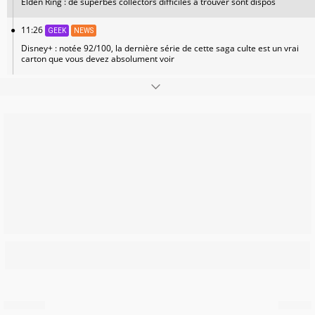
Elden Ring : de superbes collectors difficiles à trouver sont dispos
11:26
GEEK
NEWS
Disney+ : notée 92/100, la dernière série de cette saga culte est un vrai
carton que vous devez absolument voir