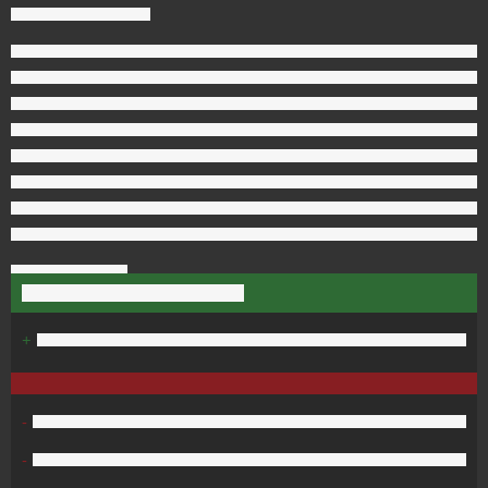
+
-
-