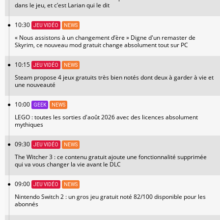
dans le jeu, et c’est Larian qui le dit
10:30
JEU VIDÉO
NEWS
« Nous assistons à un changement d’ère » Digne d'un remaster de
Skyrim, ce nouveau mod gratuit change absolument tout sur PC
10:15
JEU VIDÉO
NEWS
Steam propose 4 jeux gratuits très bien notés dont deux à garder à vie et
une nouveauté
10:00
GEEK
NEWS
LEGO : toutes les sorties d'août 2026 avec des licences absolument
mythiques
09:30
JEU VIDÉO
NEWS
The Witcher 3 : ce contenu gratuit ajoute une fonctionnalité supprimée
qui va vous changer la vie avant le DLC
09:00
JEU VIDÉO
NEWS
Nintendo Switch 2 : un gros jeu gratuit noté 82/100 disponible pour les
abonnés