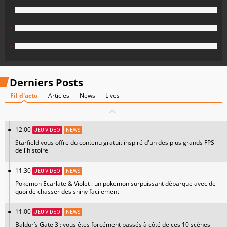
-
-
-
Derniers Posts
Fil d'actu
Articles
News
Lives
12:00
JEU VIDÉO
NEWS
Starfield vous offre du contenu gratuit inspiré d'un des plus grands FPS
de l'histoire
11:30
JEU VIDÉO
NEWS
Pokemon Ecarlate & Violet : un pokemon surpuissant débarque avec de
quoi de chasser des shiny facilement
11:00
JEU VIDÉO
NEWS
Baldur’s Gate 3 : vous êtes forcément passés à côté de ces 10 scènes