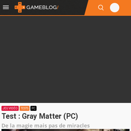
JEU VIDÉO
TESTS
PC
Test : Gray Matter (PC)
De la magie mais pas de miracles