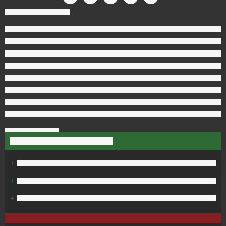
+
+
+