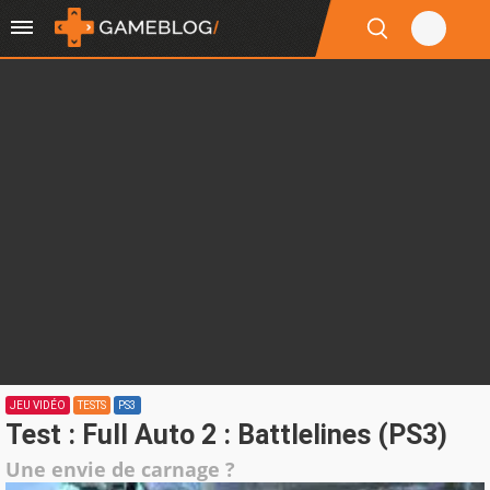
JEU VIDÉO
TESTS
PS3
Test : Full Auto 2 : Battlelines (PS3)
Une envie de carnage ?