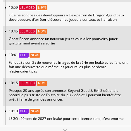
10:59
JEU VIDÉO
NEWS
« Ce ne sont pas des développeurs » L'ex-patron de Dragon Age dit aux
développeurs d'arrêter d'écouter les joueurs sur tout, et il a raison
10:46
JEU VIDÉO
NEWS
Ghost Recon annonce un nouveau jeu et vous allez pourvoir y jouer
gratuitement avant sa sortie
10:41
GEEK
NEWS
Fallout Saison 3 : de nouvelles images de la série ont leaké et les fans ont
fait une découverte que même les joueurs les plus hardcore
n'attendaient pas
10:15
JEU VIDÉO
NEWS
Presque 20 ans après son annonce, Beyond Good & Evil 2 détient le
record le plus triste de l’histoire du jeu vidéo et il pourrait bientôt être
prêt à faire de grandes annonces
10:10
GEEK
NEWS
LEGO : 20 sets de 2027 ont leaké pour cette licence culte, c'est énorme