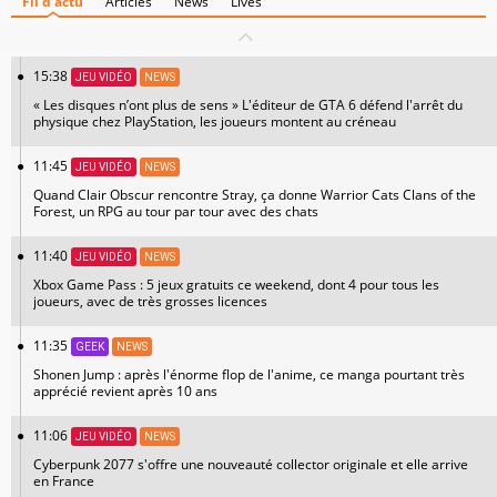
Fil d'actu
Articles
News
Lives
15:38
JEU VIDÉO
NEWS
« Les disques n’ont plus de sens » L'éditeur de GTA 6 défend l'arrêt du
physique chez PlayStation, les joueurs montent au créneau
11:45
JEU VIDÉO
NEWS
Quand Clair Obscur rencontre Stray, ça donne Warrior Cats Clans of the
Forest, un RPG au tour par tour avec des chats
11:40
JEU VIDÉO
NEWS
Xbox Game Pass : 5 jeux gratuits ce weekend, dont 4 pour tous les
joueurs, avec de très grosses licences
11:35
GEEK
NEWS
Shonen Jump : après l'énorme flop de l'anime, ce manga pourtant très
apprécié revient après 10 ans
11:06
JEU VIDÉO
NEWS
Cyberpunk 2077 s'offre une nouveauté collector originale et elle arrive
en France