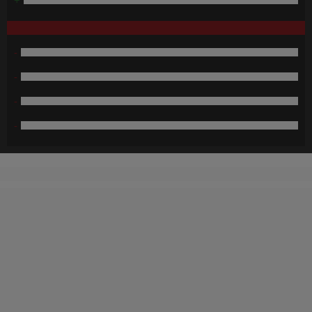
+
-
-
-
-