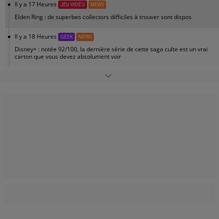
Il y a 17 Heures
JEU VIDÉO
NEWS
Elden Ring : de superbes collectors difficiles à trouver sont dispos
Il y a 18 Heures
GEEK
NEWS
Disney+ : notée 92/100, la dernière série de cette saga culte est un vrai
carton que vous devez absolument voir