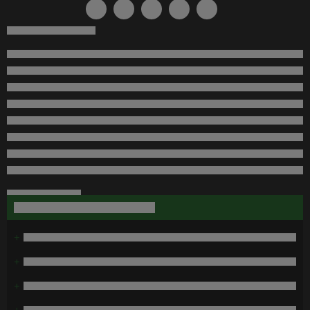
+
+
+