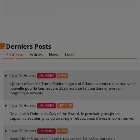
Derniers Posts
Fil d'actu
Articles
News
Lives
Il y a 12 Heures
JEU VIDÉO
NEWS
« Je suis dévasté » Tomb Raider Legacy of Atlantis annonce une mauvaise
nouvelle pour la Gamescom 2026 mais se fait pardonner avec un
magnifique artwork
Il y a 12 Heures
JEU VIDÉO
ARTICLES
On a joué à Onimusha Way of the Sword, le prochain gros jeu de
Capcom,c'est bien plus qu'un simple reboot, vous n'avez encore rien vu
Il y a 12 Heures
JEU VIDÉO
NEWS
Mass Effect 5 menacé ? Après son rachat, EA prévoirait des «