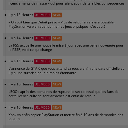
licenciements de masse » qui pourraient avoir de terribles conséquences
Il y a 13 Heures
JEU VIDÉO
NEWS
« On voit bien que c’était prévu » Plus de retour en arrière possible,
PlayStation va bien abandonner les jeux physiques, c'est acté
Il y a 14 Heures
JEU VIDÉO
NEWS
La PS5 accueille une nouvelle mise à jour avec une belle nouveauté pour
le PSSR, voici ce qui change
Il y a 15 Heures
JEU VIDÉO
NEWS
L'annonce de GTA 6 que vous attendiez tous a enfin une date officielle et
il y a une surprise pour le moins étonnante
Il y a 16 Heures
JEU VIDÉO
NEWS
LEGO : après des semaines de rupture, le set colossal que les fans de
cette licence culte se sont arrachés est enfin de retour
Il y a 16 Heures
JEU VIDÉO
NEWS
Xbox va enfin copier PlayStation et mettre fin à 10 ans de demandes des
joueurs