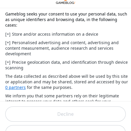
seulement 25 chansons, soit deux de moins que
dans
P4D
. On pourra bien sûr compter sur
quelques DLC payants, et trois gratuits dont un de
P3D
(histoire de donner envie d'acheter la "version
bleue" si tu n'as que la rouge). Malheureusement,
ce qui était un point fort de l'épisode précédent, à
savoir sa playlist vraiment dansante, ne l'est pas
autant autant ici. Les chansons ne sont vraiment
pas toutes très entraînantes ! Des remix sont bien
évidemment proposés, mais la plupart se payent le
luxe d'avoir un tempo moins élevé que la chanson
originale, un comble ! Les mélodies les plus
enjouées sont celles qui n'ont pas été modifiées,
posées telles quelles depuis le jeu d'origine. Les