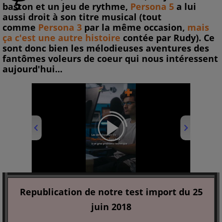
baston et un jeu de rythme,
Persona 5
a lui
aussi droit à son titre musical (tout
comme
Persona 3
par la même occasion,
mais
ça c'est une autre histoire
contée par Rudy). Ce
sont donc bien les mélodieuses aventures des
fantômes voleurs de coeur qui nous intéressent
aujourd'hui...
00:00
/
01:00
Republication de notre test import du 25
juin 2018