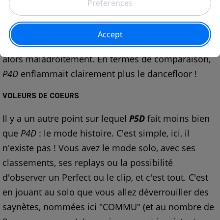
versions live et les clips plus élaborés s'en sortent
un peu mieux, mais la playlist de
P5D
n'est
clairement pas la plus flamboyante qui soit,
puisqu'elle ne propose pas vraiment d'audace, ou
alors maladroitement. En termes de comparaison,
P4D
enflammait clairement plus le dancefloor !
VOLEURS DE COEURS
Il y a un autre point sur lequel
P5D
fait moins bien
que
P4D
: le mode histoire. C'est simple, ici, il
n'existe pas ! Vous avez le mode solo, avec ses
classements, ses replays ou la possibilité
d'observer un Perfect ou le clip, et c'est tout. C'est
en jouant au solo que vous allez déverrouiller des
saynètes, nommées ici "COMMU" (et au nombre de