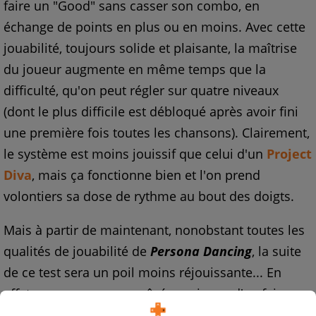
faire un "Good" sans casser son combo, en
échange de points en plus ou en moins. Avec cette
jouabilité, toujours solide et plaisante, la maîtrise
du joueur augmente en même temps que la
difficulté, qu'on peut régler sur quatre niveaux
(dont le plus difficile est débloqué après avoir fini
une première fois toutes les chansons). Clairement,
le système est moins jouissif que celui d'un
Project
Diva
, mais ça fonctionne bien et l'on prend
volontiers sa dose de rythme au bout des doigts.
Mais à partir de maintenant, nonobstant toutes les
qualités de jouabilité de
Persona Dancing
, la suite
de ce test sera un poil moins réjouissante... En
effet, comme avec son aîné, on risque d'en faire
vite le tour, avec une
playslist
composée de