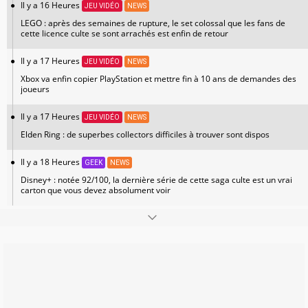
Il y a 16 Heures
JEU VIDÉO
NEWS
LEGO : après des semaines de rupture, le set colossal que les fans de
cette licence culte se sont arrachés est enfin de retour
Il y a 17 Heures
JEU VIDÉO
NEWS
Xbox va enfin copier PlayStation et mettre fin à 10 ans de demandes des
joueurs
Il y a 17 Heures
JEU VIDÉO
NEWS
Elden Ring : de superbes collectors difficiles à trouver sont dispos
Il y a 18 Heures
GEEK
NEWS
Disney+ : notée 92/100, la dernière série de cette saga culte est un vrai
carton que vous devez absolument voir