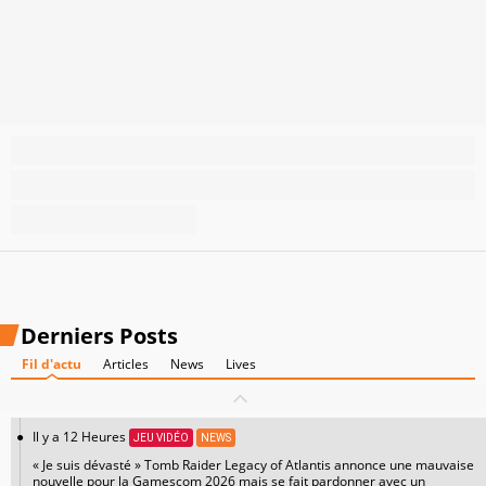
Derniers Posts
Fil d'actu
Articles
News
Lives
Il y a 12 Heures
JEU VIDÉO
NEWS
« Je suis dévasté » Tomb Raider Legacy of Atlantis annonce une mauvaise
nouvelle pour la Gamescom 2026 mais se fait pardonner avec un