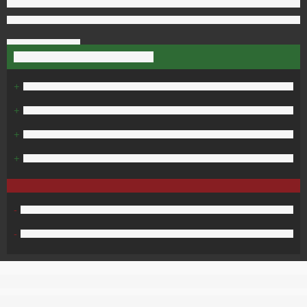
+
+
+
+
-
-