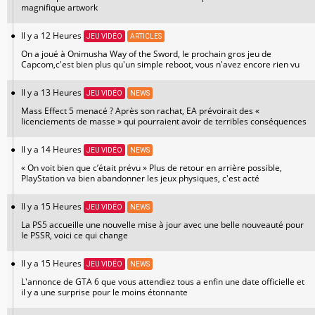
magnifique artwork
Il y a 12 Heures
JEU VIDÉO
ARTICLES
On a joué à Onimusha Way of the Sword, le prochain gros jeu de
Capcom,c'est bien plus qu'un simple reboot, vous n'avez encore rien vu
Il y a 13 Heures
JEU VIDÉO
NEWS
Mass Effect 5 menacé ? Après son rachat, EA prévoirait des «
licenciements de masse » qui pourraient avoir de terribles conséquences
Il y a 14 Heures
JEU VIDÉO
NEWS
« On voit bien que c’était prévu » Plus de retour en arrière possible,
PlayStation va bien abandonner les jeux physiques, c'est acté
Il y a 15 Heures
JEU VIDÉO
NEWS
La PS5 accueille une nouvelle mise à jour avec une belle nouveauté pour
le PSSR, voici ce qui change
Il y a 15 Heures
JEU VIDÉO
NEWS
L'annonce de GTA 6 que vous attendiez tous a enfin une date officielle et
il y a une surprise pour le moins étonnante