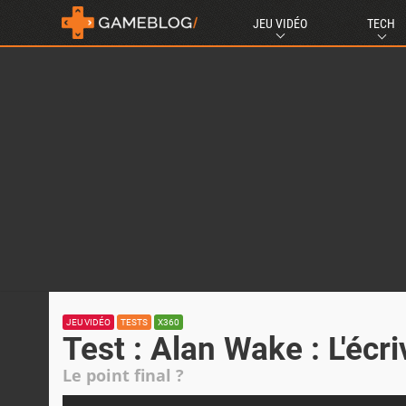
JEU VIDÉO
TECH
JEU VIDÉO
TESTS
X360
Test : Alan Wake : L'écr
Le point final ?