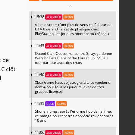
15:38
JEU VIDÉO
NEWS
« Les disques n’ont plus de sens » L'éditeur de
GTA 6 défend l'arrêt du physique chez
PlayStation, les joueurs montent au créneau
11:45
JEU VIDÉO
NEWS
Quand Clair Obscur rencontre Stray, ça donne
Warrior Cats Clans of the Forest, un RPG au
t de
tour par tour avec des chats
C clôt
11:40
JEU VIDÉO
NEWS
l
Xbox Game Pass : 5 jeux gratuits ce weekend,
dont 4 pour tous les joueurs, avec de très
grosses licences
11:35
GEEK
NEWS
Shonen Jump : après l'énorme flop de l'anime,
ce manga pourtant très apprécié revient après
10 ans
11:06
JEU VIDÉO
NEWS