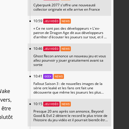
Cyberpunk 2077 s'offre une nouveauté
collector originale et elle arrive en France
10:59
JEU VIDÉO
NEWS
« Ce ne sont pas des développeurs » L'ex-
patron de Dragon Age dit aux développeurs
d'arrêter d'écouter les joueurs sur tout, et il a
raison
10:46
JEU VIDÉO
NEWS
Ghost Recon annonce un nouveau jeu et vous
allez pourvoir y jouer gratuitement avant sa
sortie
10:41
GEEK
NEWS
Fallout Saison 3 : de nouvelles images de la
série ont leaké et les fans ont fait une
 Wake
découverte que même les joueurs les plus
hardcore n'attendaient pas
vers,
10:15
JEU VIDÉO
NEWS
 être
Presque 20 ans après son annonce, Beyond
Good & Evil 2 détient le record le plus triste de
plutôt
l’histoire du jeu vidéo et il pourrait bientôt être
prêt à faire de grandes annonces