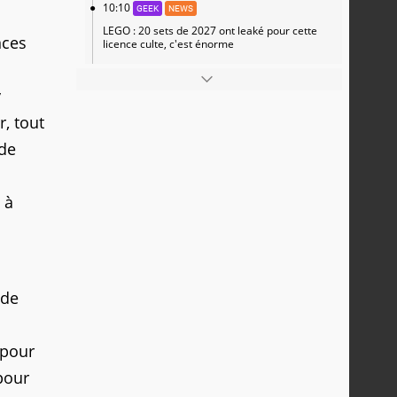
10:10
GEEK
NEWS
LEGO : 20 sets de 2027 ont leaké pour cette
nces
licence culte, c'est énorme
y
, tout
 de
 à
 de
 pour
pour