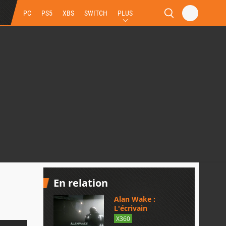
PC
PS5
XBS
SWITCH
PLUS
En relation
Alan Wake :
L'écrivain
X360