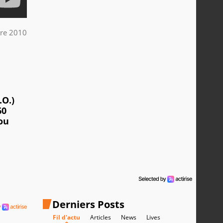
bre 2010
.O.)
60
 ou
Derniers Posts
Fil d'actu
Articles
News
Lives