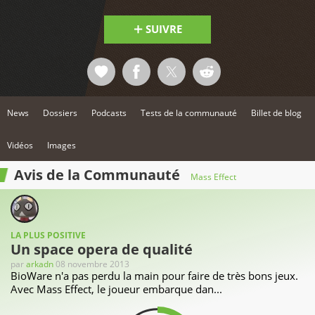
SUIVRE
News
Dossiers
Podcasts
Tests de la communauté
Billet de blog
Vidéos
Images
Avis de la Communauté
Mass Effect
LA PLUS POSITIVE
Un space opera de qualité
par
arkadn
08 novembre 2013
BioWare n'a pas perdu la main pour faire de très bons jeux.
Avec Mass Effect, le joueur embarque dan...