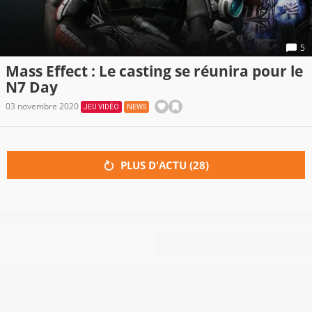
5
Mass Effect : Le casting se réunira pour le
N7 Day
03 novembre 2020
JEU VIDÉO
NEWS
PLUS D'ACTU (
28
)