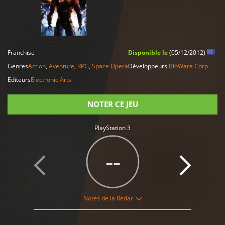
LIRE PLUS
Franchise
Disponible le
(05/12/2012)
Genres
Action
,
Aventure
,
RPG
,
Space Opera
Développeurs
BioWare Corp
Editeurs
Electronic Arts
NOTER CE JEU
PlayStation 3
Note
--
Notes de la Rédac
1