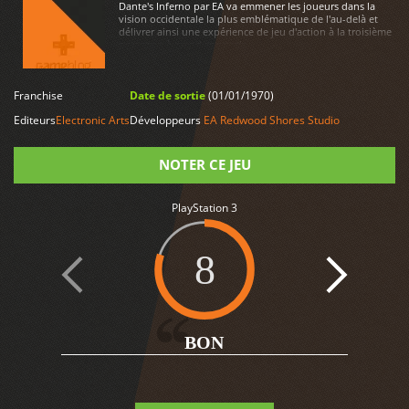
Dante's Inferno par EA va emmener les joueurs dans la
vision occidentale la plus emblématique de l'au-delà et
délivrer ainsi une expérience de jeu d'action à la troisième
personne à grand spectacle.
Franchise
Date de sortie
(01/01/1970)
LIRE PLUS
Editeurs
Electronic Arts
Développeurs
EA Redwood Shores Studio
NOTER CE JEU
PlayStation 3
Note
8
BON