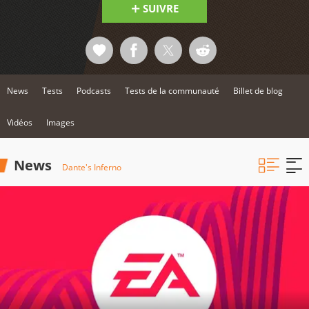
SUIVRE
News
Tests
Podcasts
Tests de la communauté
Billet de blog
Vidéos
Images
News
Dante's Inferno