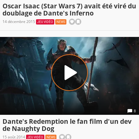
Oscar Isaac (Star Wars 7) avait été viré du
doublage de Dante's Inferno
14 décembre 2015
JEU VIDÉO
NEWS
8
Dante's Redemption le fan film d'un dev
de Naughty Dog
15 août 2014
JEU VIDÉO
NEWS