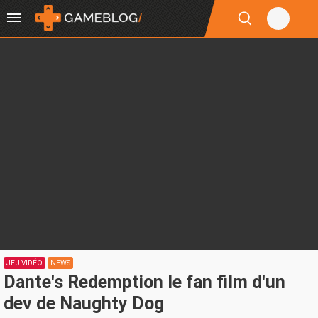
JEU VIDÉO
NEWS
Dante's Redemption le fan film d'un
dev de Naughty Dog