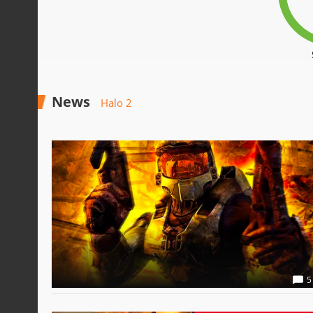
News
Halo 2
5