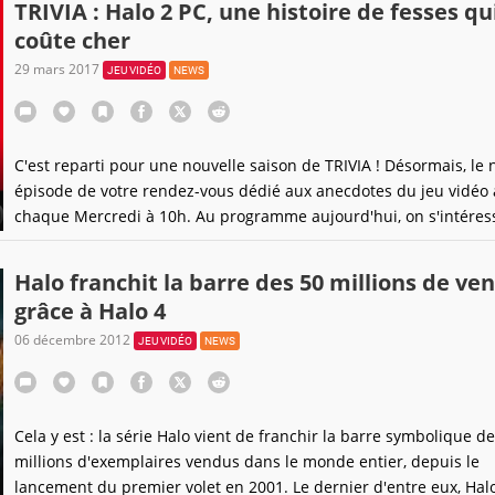
TRIVIA : Halo 2 PC, une histoire de fesses qu
d'un événement pour les fans de Master Chief et
coûte cher
29 mars 2017
JEU VIDÉO
NEWS
C'est reparti pour une nouvelle saison de TRIVIA ! Désormais, le 
épisode de votre rendez-vous dédié aux anecdotes du jeu vidéo 
chaque Mercredi à 10h. Au programme aujourd'hui, on s'intéres
petite bourde potache qui a coûté cher à Microsoft au moment d
sortie de Halo 2 sur PC !
Halo franchit la barre des 50 millions de ve
grâce à Halo 4
06 décembre 2012
JEU VIDÉO
NEWS
Cela y est : la série Halo vient de franchir la barre symbolique d
millions d'exemplaires vendus dans le monde entier, depuis le
lancement du premier volet en 2001. Le dernier d'entre eux, Halo