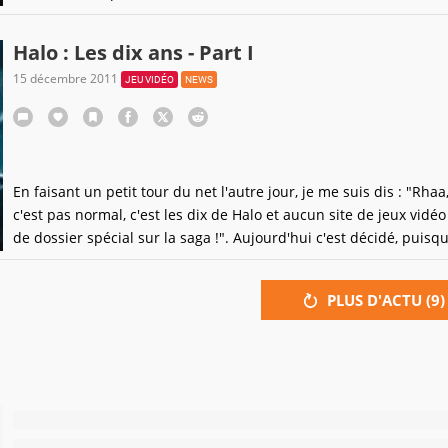
aurait d'ailleurs été écoulé à environ 4 millions d'exemplaires d
sortie le 6 novembre dernier. Générant 220 millions de dollars e
Halo : Les dix ans - Part I
15 décembre 2011
JEU VIDÉO
NEWS
En faisant un petit tour du net l'autre jour, je me suis dis : "Rhaa
c'est pas normal, c'est les dix de Halo et aucun site de jeux vidéo 
de dossier spécial sur la saga !". Aujourd'hui c'est décidé, puisq
personne ne s'y colle, eh bien je vais le faire !
PLUS D'ACTU (
9
)