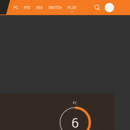
PC
PS5
XBS
SWITCH
PLUS
PC
6