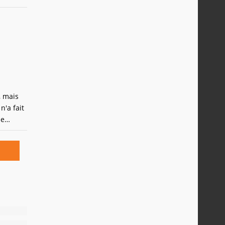
epuis sa
n 24
, mais
n'a fait
ue