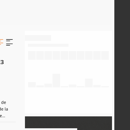
E3
o de
de la
e
a
tout