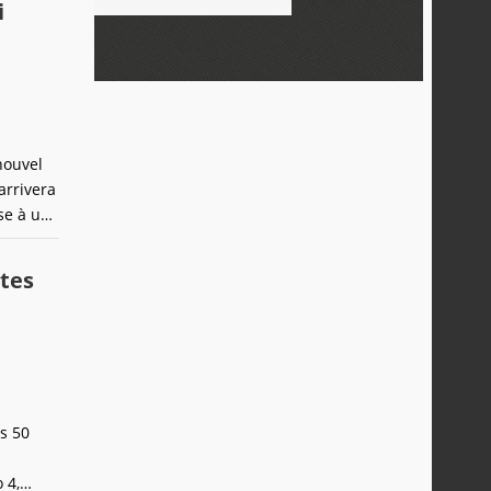
i
nouvel
arrivera
se à une
e la
ntes
es 50
 4,