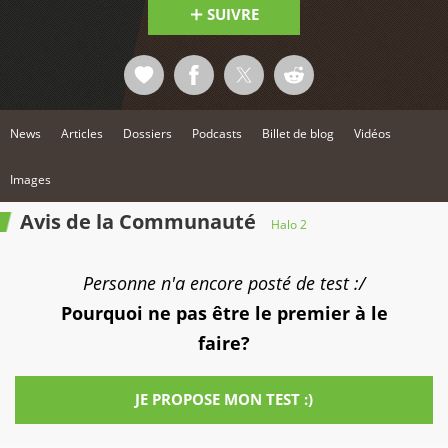
SUIVRE
News
Articles
Dossiers
Podcasts
Billet de blog
Vidéos
Images
Avis de la Communauté
Halo 2
Personne n'a encore posté de test :/
Pourquoi ne pas être le premier à le
faire?
JE PROPOSE MON TEST :)