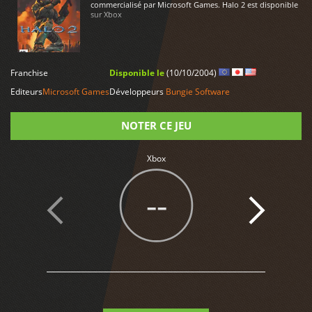
commercialisé par Microsoft Games. Halo 2 est disponible
sur Xbox
LIRE PLUS
Franchise
Disponible le
(10/10/2004)
Editeurs
Microsoft Games
Développeurs
Bungie Software
NOTER CE JEU
Xbox
Note
--
4