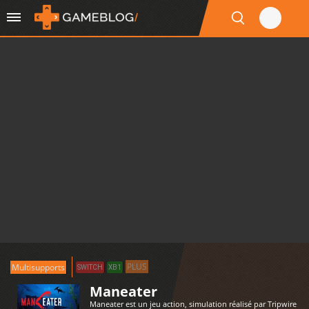
PLUS
Multisupports
SWITCH
XB1
Maneater
Maneater est un jeu action, simulation réalisé par Tripwire