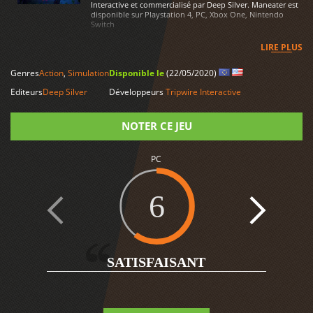
Interactive et commercialisé par Deep Silver. Maneater est
disponible sur Playstation 4, PC, Xbox One, Nintendo
Switch
LIRE PLUS
Genres
Action
,
Simulation
Disponible le
(22/05/2020)
Editeurs
Deep Silver
Développeurs
Tripwire Interactive
NOTER CE JEU
PC
Note
6
SATISFAISANT