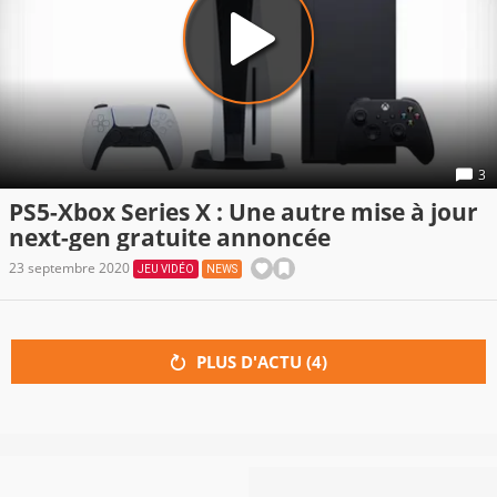
3
PS5-Xbox Series X : Une autre mise à jour
next-gen gratuite annoncée
23 septembre 2020
JEU VIDÉO
NEWS
PLUS D'ACTU (
4
)