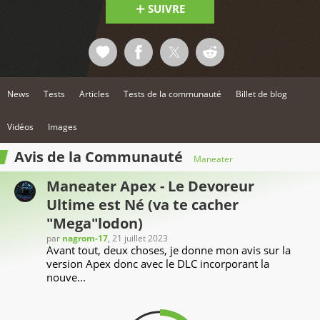
SUIVRE
News
Tests
Articles
Tests de la communauté
Billet de blog
Vidéos
Images
Avis de la Communauté
Maneater
Maneater Apex - Le Devoreur
Ultime est Né (va te cacher
"Mega"lodon)
par
nagrom-17
, 21 juillet 2023
Avant tout, deux choses, je donne mon avis sur la
version Apex donc avec le DLC incorporant la
nouve...