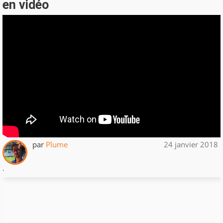
en vidéo
par
Plume
24 janvier 2018
.