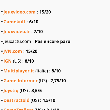
Jeuxvideo.com
:
15/20
Gamekult
:
6/10
Jeuxvideo.fr
:
7/10
Jeuxactu.com :
Pas encore paru
JVN.com
:
15/20
IGN
(US) :
8/10
Multiplayer.it
(Italie) :
8/10
Game Informer
(US) :
7,75/10
Joystiq
(US) :
3,5/5
Destructoid
(US) :
4,5/10
GameTrailers
(US) :
8,4/10