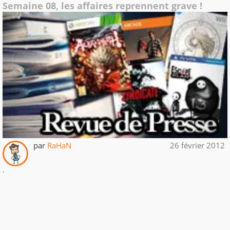
Semaine 08, les affaires reprennent grave !
par
RaHaN
26 février 2012
.