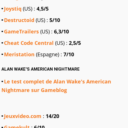
Joystiq
(US) :
4,5/5
Destructoid
(US) :
5/10
GameTrailers
(US) :
6,3/10
Cheat Code Central
(US) :
2,5/5
Meristation
(Espagne) :
7/10
ALAN WAKE'S AMERICAN NIGHTMARE
Le test complet de Alan Wake's American
Nightmare sur Gameblog
Jeuxvideo.com
:
14/20
Gamekult
:
6/10