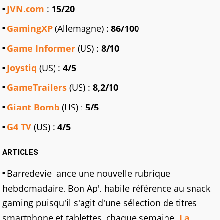
JVN.com
:
15/20
GamingXP
(Allemagne) :
86/100
Game Informer
(US) :
8/10
Joystiq
(US) :
4/5
GameTrailers
(US) :
8,2/10
Giant Bomb
(US) :
5/5
G4 TV
(US) :
4/5
ARTICLES
Barredevie lance une nouvelle rubrique
hebdomadaire, Bon Ap', habile référence au snack
gaming puisqu'il s'agit d'une sélection de titres
smartphone et tablettes, chaque semaine.
La