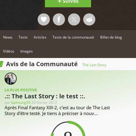
SUIVRE
de votre niveau d'expertise. Une fois que vous maîtrisez
toutes les subtilités du combat, vous pourrez mettre à
rude épreuve votre expérience en la matière dans une
arène où 2 à 6 joueurs peuvent s'affronter ou coopérer en
ligne. En exclusivité sur Wii, The Last Story vous plonge
dans un univers d'action d'une beauté à couper le souffle
et vous invite à rejoindre une équipe au cour d'une
aventure inoubliable. - Vivez une expérience épique dans
News
Tests
Articles
Tests de la communauté
Billet de blog
ce tout nouveau RPG à l'action débordante- Apprenez à
maîtriser toutes les subtilités du système de combat pour
affronter ou coopérer avec cinq autres joueurs pour des
combats épiques en ligne.- Plongez dans un monde aux
Vidéos
Images
graphismes envoûtants et découvrez les secrets d'une île
mystérieuse aux côtés d'une troupe de mercenaires.
Avis de la Communauté
The Last Story
LA PLUS POSITIVE
.:: The Last Story : le test ::.
par
balmung59
20 février 2012
Après Final Fantasy XIII-2, c'est au tour de The Last
Story d'être testé. Je tiens à préciser à nouv...