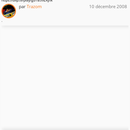
https://blip.tv/play/gb1B39ZKjflk
par
Trazom
10 décembre 2008
.