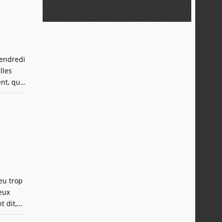
vendredi
lles
nt, qui
ques
eu trop
eux
t dit,
e titre