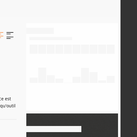
ce est
qu'outil
'App