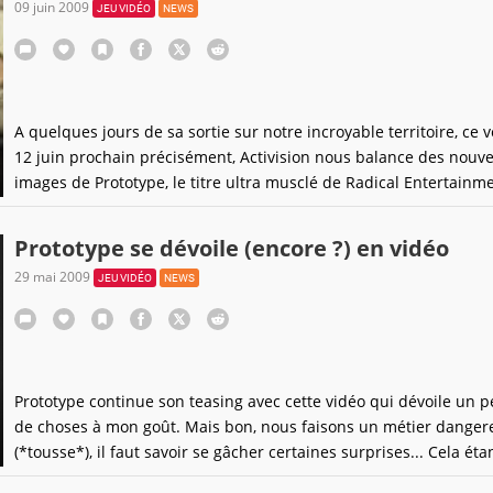
09 juin 2009
JEU VIDÉO
NEWS
A quelques jours de sa sortie sur notre incroyable territoire, ce 
12 juin prochain précisément, Activision nous balance des nouve
images de Prototype, le titre ultra musclé de Radical Entertainme
ressemble comme un frère de sang à inFamous, sorti il y a quel
jours.Du gore, de l'action à gogo, des acrobaties, des choses
Prototype se dévoile (encore ?) en vidéo
29 mai 2009
JEU VIDÉO
NEWS
Prototype continue son teasing avec cette vidéo qui dévoile un p
de choses à mon goût. Mais bon, nous faisons un métier danger
(*tousse*), il faut savoir se gâcher certaines surprises... Cela étan
encore une vidéo qui confirme que j'ai vraiment hâte de jouer à c