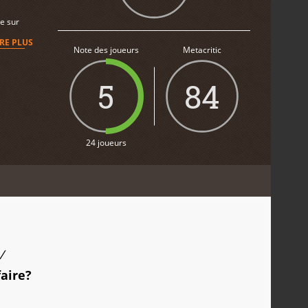
le sur
IRE PLUS
Note des joueurs
Metacritic
5
84
24 joueurs
/
faire?