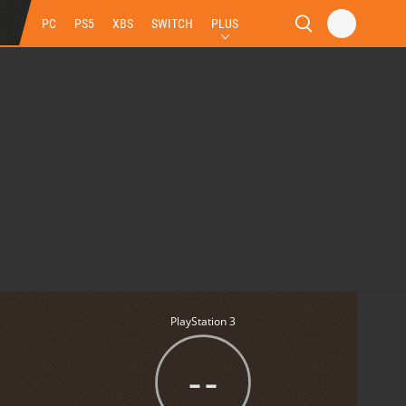
PC
PS5
XBS
SWITCH
PLUS
PlayStation 3
--