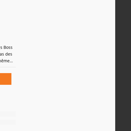
es Boss
Pas des
 même
 dans