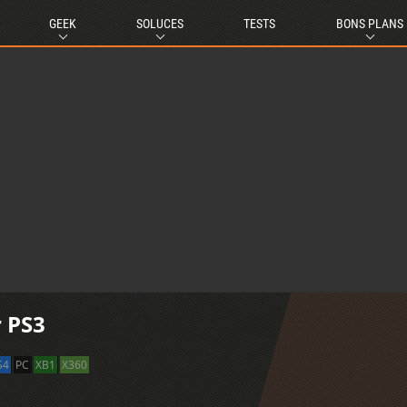
GEEK
SOLUCES
TESTS
BONS PLANS
r PS3
S4
PC
XB1
X360