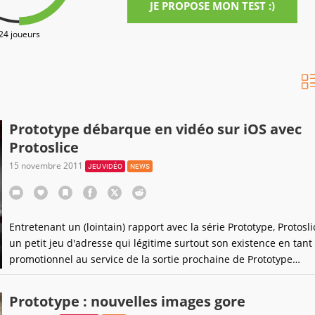
JE PROPOSE MON TEST :)
24 joueurs
Prototype débarque en vidéo sur iOS avec
Protoslice
15 novembre 2011
JEU VIDÉO
NEWS
Entretenant un (lointain) rapport avec la série Prototype, Protosli
un petit jeu d'adresse qui légitime surtout son existence en tant 
promotionnel au service de la sortie prochaine de Prototype
2, programmée elle pour le 24 Avril 2012.Et l'avantage de cette
approche, c'est qu'il est gratuit et d'ores et déjà disponible sur l
Prototype : nouvelles images gore
Store tout de