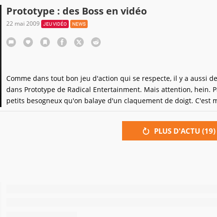
qui s'annonce particulièrement jouissif
Prototype : des Boss en vidéo
22 mai 2009
JEU VIDÉO
NEWS
Comme dans tout bon jeu d'action qui se respecte, il y a aussi d
dans Prototype de Radical Entertainment. Mais attention, hein. 
petits besogneux qu'on balaye d'un claquement de doigt. C'est
plutôt dans le genre poids lourd et fourbe. Ils sont présentés ici
une vidéo qui donne des frissons.Nous avons donc dans l'ordre
PLUS D'ACTU (
19
)
d'apparition