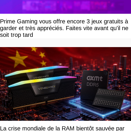
Prime Gaming vous offre encore 3 jeux gratuits à
garder et très appréciés. Faites vite avant qu'il ne
soit trop tard
La crise mondiale de la RAM bientôt sauvée par