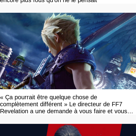
encore plus fous qu'on ne le pensait
« Ça pourrait être quelque chose de
complètement différent » Le directeur de FF7
Revelation a une demande à vous faire et vous
devriez l'écouter