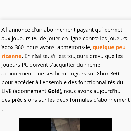
A l'annonce d'un abonnement payant qui permet
aux joueurs PC de jouer en ligne contre les joueurs
Xbox 360, nous avons, admettons-le,
quelque peu
ricanné
. En réalité, s'il est toujours prévu que les
joueurs PC doivent s'acquitter du même
abonnement que ses homologues sur Xbox 360
pour accéder à l'ensemble des fonctionnalités du
LIVE (abonnement
Gold
), nous avons aujourd'hui
des précisions sur les deux formules d'abonnement
: