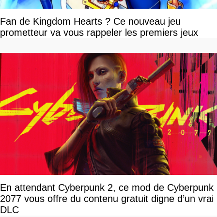
Fan de Kingdom Hearts ? Ce nouveau jeu
prometteur va vous rappeler les premiers jeux
En attendant Cyberpunk 2, ce mod de Cyberpunk
2077 vous offre du contenu gratuit digne d’un vrai
DLC