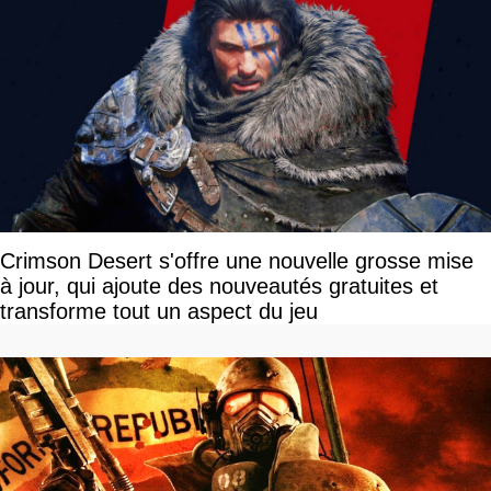
Crimson Desert s'offre une nouvelle grosse mise
à jour, qui ajoute des nouveautés gratuites et
transforme tout un aspect du jeu