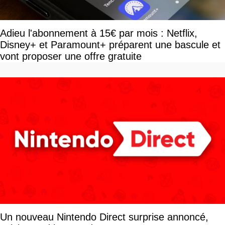
Adieu l'abonnement à 15€ par mois : Netflix,
Disney+ et Paramount+ préparent une bascule et
vont proposer une offre gratuite
Un nouveau Nintendo Direct surprise annoncé,