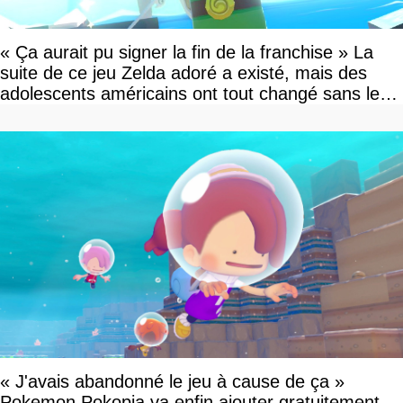
« Ça aurait pu signer la fin de la franchise » La
suite de ce jeu Zelda adoré a existé, mais des
adolescents américains ont tout changé sans le
savoir
« J'avais abandonné le jeu à cause de ça »
Pokemon Pokopia va enfin ajouter gratuitement