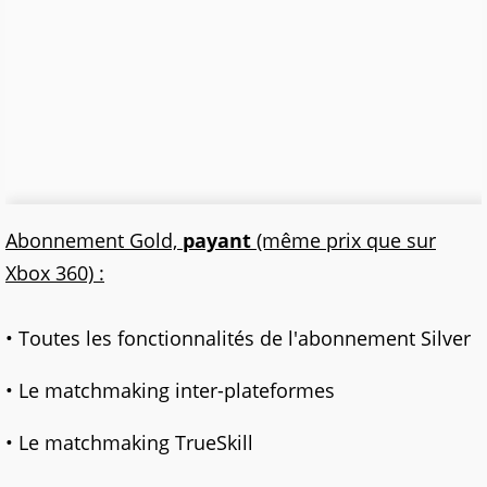
Abonnement Gold,
payant
(même prix que sur
Xbox 360) :
• Toutes les fonctionnalités de l'abonnement Silver
• Le matchmaking inter-plateformes
• Le matchmaking TrueSkill