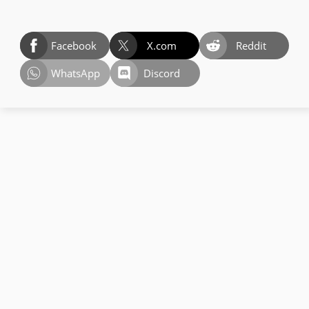
Facebook
X.com
Reddit
WhatsApp
Discord