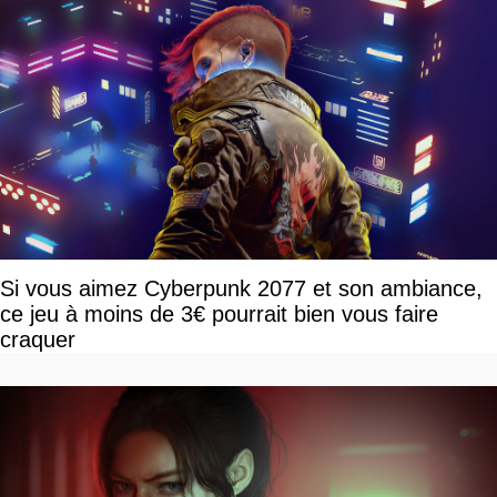
Si vous aimez Cyberpunk 2077 et son ambiance,
ce jeu à moins de 3€ pourrait bien vous faire
craquer