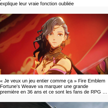
explique leur vraie fonction oubliée
« Je veux un jeu entier comme ça » Fire Emblem
Fortune's Weave va marquer une grande
première en 36 ans et ce sont les fans de RPG en
tour par tour qui vont être contents