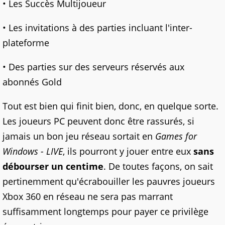
• Les Succès Multijoueur
• Les invitations à des parties incluant l'inter-
plateforme
• Des parties sur des serveurs réservés aux
abonnés Gold
Tout est bien qui finit bien, donc, en quelque sorte.
Les joueurs PC peuvent donc être rassurés, si
jamais un bon jeu réseau sortait en
Games for
Windows - LIVE
, ils pourront y jouer entre eux
sans
débourser un centime
. De toutes façons, on sait
pertinemment qu'écrabouiller les pauvres joueurs
Xbox 360 en réseau ne sera pas marrant
suffisamment longtemps pour payer ce privilège