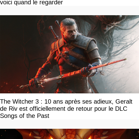
voici quand le regarder
The Witcher 3 : 10 ans après ses adieux, Geralt
de Riv est officiellement de retour pour le DLC
Songs of the Past