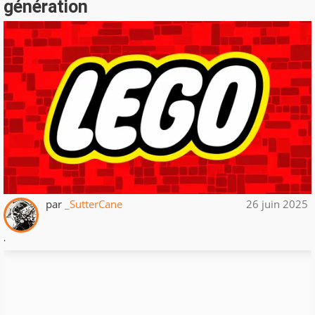
génération
par
_SutterCane
26 juin 2025
.