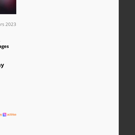
rs 2023
4
ages
ay