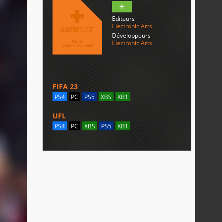
Editeurs
Electronic Arts
Développeurs
Electronic Arts
FIFA 23
PS4
PC
PS5
XBS
XB1
UFL
PS4
PC
XBS
PS5
XB1