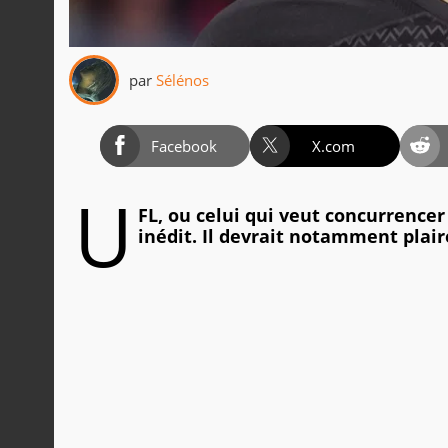
par
Sélénos
Facebook
X.com
U
FL, ou celui qui veut concurrence
inédit. Il devrait notamment plai