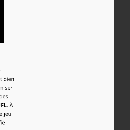
e
it bien
miser
 des
UFL
. À
e jeu
fie