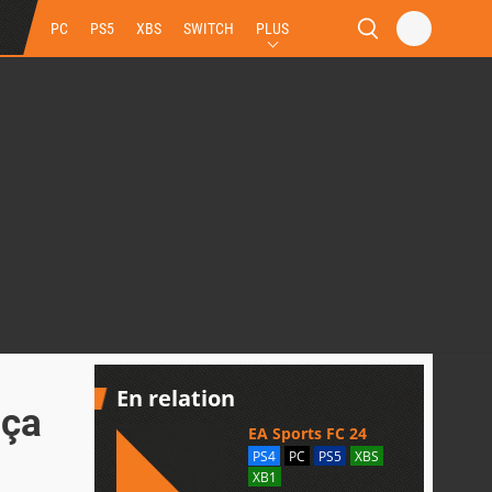
PC
PS5
XBS
SWITCH
PLUS
En relation
 ça
EA Sports FC 24
PS4
PC
PS5
XBS
XB1