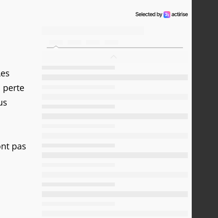
Les
a perte
us
nt pas