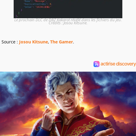
Le prochain DLC de DBZ Kakarot révélé dans les fichiers du jeu.
Crédits : Josou Kitsune.
Source :
Josou Kitsune
,
The Gamer
.