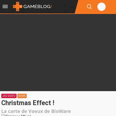
JEU VIDÉO
NEWS
Christmas Effect !
La carte de Voeux de BioWare