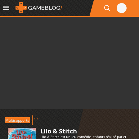
Multisupports
Lilo & Stitch
Lilo & Stitch est un jeu comédie, enfants réalisé par et