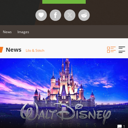
News
Images
News
Lilo & Stitch
1