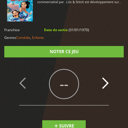
commercialisé par . Lilo & Stitch est développement sur ,
LIRE PLUS
Franchise
Date de sortie
(01/01/1970)
Genres
Comédie
,
Enfants
NOTER CE JEU
Note
--
SUIVRE