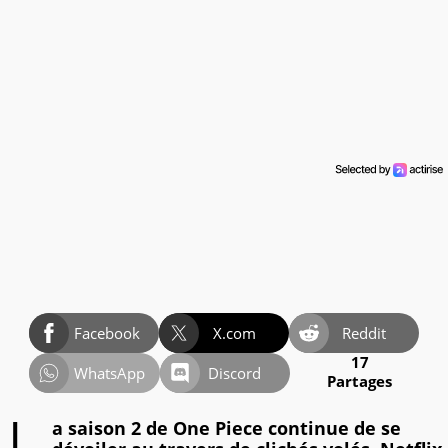
Facebook
X.com
Reddit
17
WhatsApp
Discord
Partages
a saison 2 de One Piece continue de se