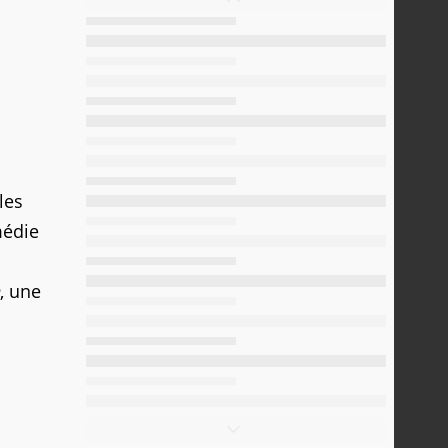
les
médie
, une