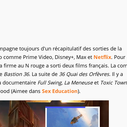
agne toujours d'un récapitulatif des sorties de la
éo comme Prime Video, Disney+, Max et
Netflix
. Pour 
 la firme au N rouge a sorti deux films français. La co
ue
Bastion 36
. La suite de
36 Quai des Orfèvres
. Il y a
 du documentaire
Full Swing
,
La Meneuse
et
Toxic Town
 Wood (Aimee dans
Sex Education
).