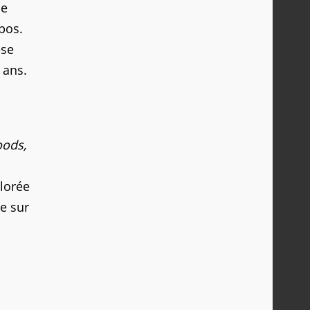
ce
pos.
ese
4 ans.
oods,
olorée
e sur