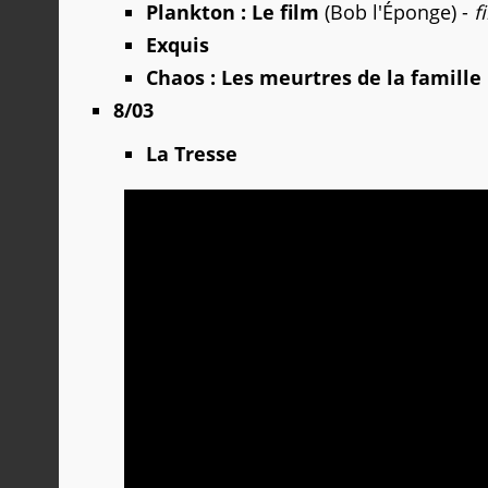
Plankton : Le film
(Bob l'Éponge) -
f
Exquis
Chaos : Les meurtres de la famill
8/03
La Tresse