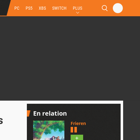
PC
PS5
XBS
SWITCH
PLUS
En relation
s
Frieren