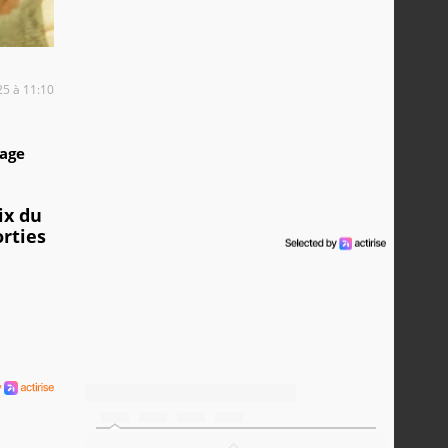
25 à 11:10
1
tage
ix du
orties