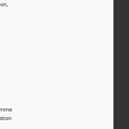
on,
comme
ation