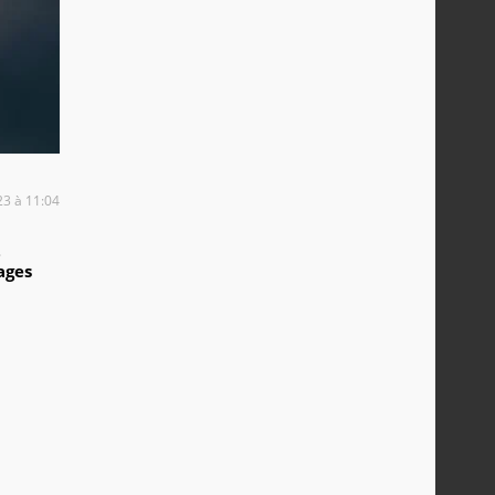
23 à 11:04
2
ages