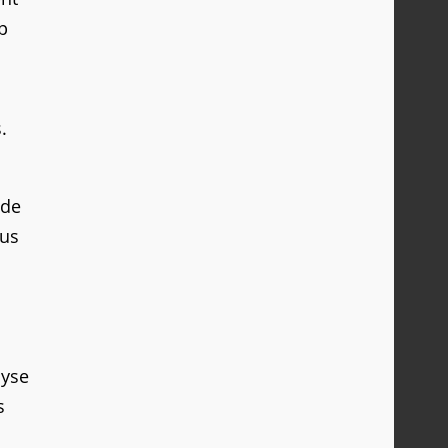
p
.
 de
ous
lyse
s