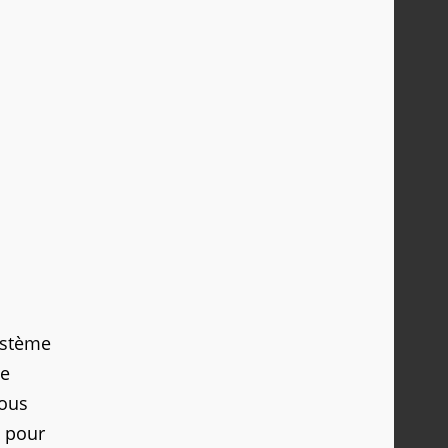
ystème
ne
vous
x pour