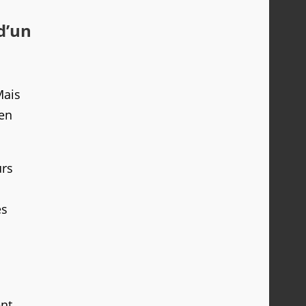
d’un
Mais
 en
urs
es
ent