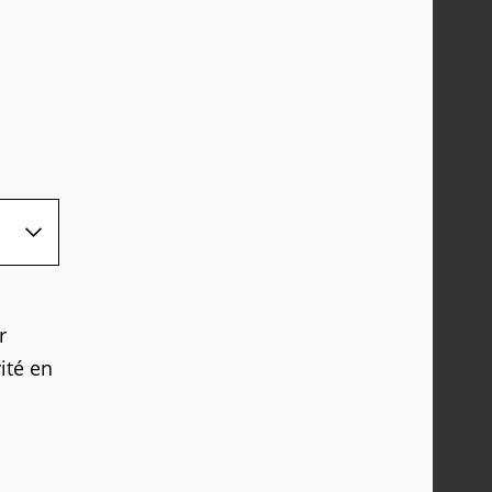
r
ité en