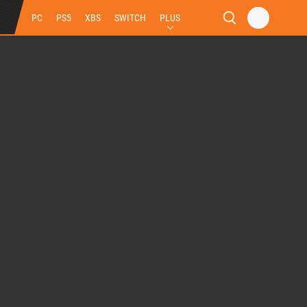
PC
PS5
XBS
SWITCH
PLUS