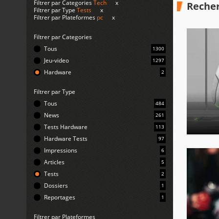
Filtrer par Categories
Tech
x
Recher
Filtrer par Type
Tests
x
Filtrer par Plateformes
pc
x
Filtrer par Categories
Tous
1300
Jeu-video
1297
Hardware
2
Filtrer par Type
Tous
484
News
261
Tests Hardware
113
Hardware Tests
97
Impressions
6
Articles
5
Tests
2
Dossiers
1
Reportages
1
Filtrer par Plateformes