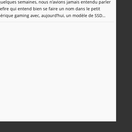
 quelques semaines, nous n’avions jamais entendu parler
fire qui entend bien se faire un nom dans le petit
rique gaming avec, aujourd’hui, un modèle de SSD
suppléer le disque interne de votre console, mais
mment aussi très bien avec n’importe quel ordinateur.