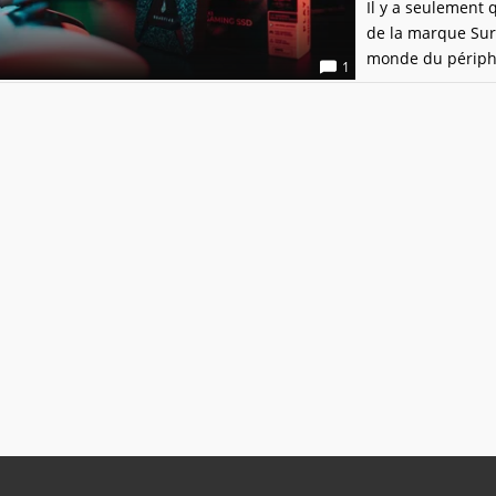
Il y a seulement
de la marque Sure
monde du périphé
1
capable de venir 
fonctionne évide