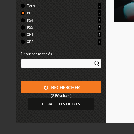
Tous
2
PC
2
PS4
1
PS5
1
XB1
1
XBS
1
Filtrer par mot clés
RECHERCHER
(2 Résultats)