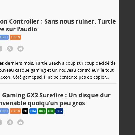
on Controller : Sans nous ruiner, Turtle
e sur l’audio
TECH
TESTS
es derniers mois, Turtle Beach a coup sur coup décidé de
nouveau casque gaming et un nouveau contrôleur, le tout
con. Côté gamepad, il ne se contente pas de copier
 et tente quelques nouveautés bien senties.
 Gaming GX3 Surefire : Un disque dur
nvenable quoiqu’un peu gros
TECH
TESTS
PC
PS4
XBS
XB1
PS5