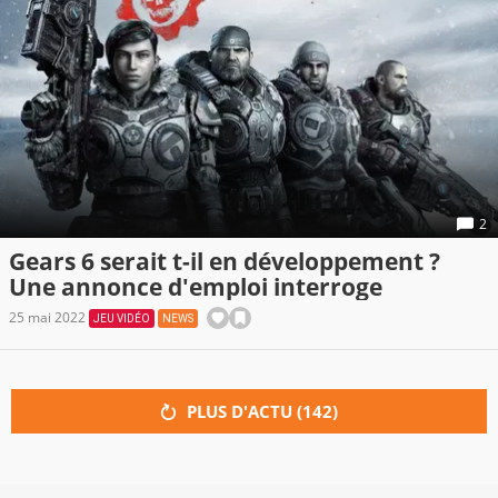
2
Gears 6 serait t-il en développement ?
Une annonce d'emploi interroge
25 mai 2022
JEU VIDÉO
NEWS
PLUS D'ACTU (
142
)