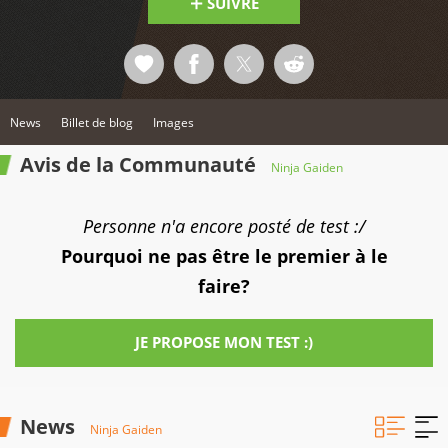
SUIVRE
News
Billet de blog
Images
Avis de la Communauté
Ninja Gaiden
Personne n'a encore posté de test :/
Pourquoi ne pas être le premier à le
faire?
JE PROPOSE MON TEST :)
News
Ninja Gaiden