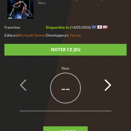
Xbox
LIRE PLUS
Franchise
Disponible le
(14/05/2004)
Editeurs
Microsoft Games
Développeurs
Tecmo
NOTER CE JEU
Note
Xbox
--
9