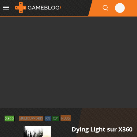
PLUS
X360
MULTISUPPORTS
PS3
XB1
Dying Light sur X360