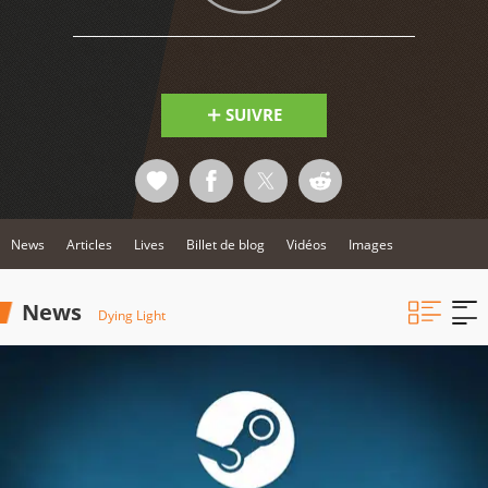
SUIVRE
News
Articles
Lives
Billet de blog
Vidéos
Images
News
Dying Light