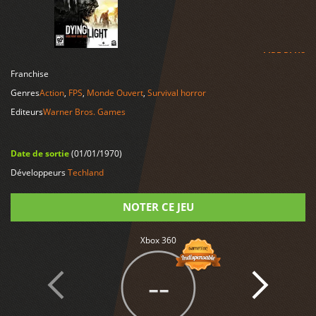
LIRE PLUS
Franchise
Genres
Action
,
FPS
,
Monde Ouvert
,
Survival horror
Editeurs
Warner Bros. Games
Date de sortie
(01/01/1970)
Développeurs
Techland
NOTER CE JEU
Xbox 360
Note
--