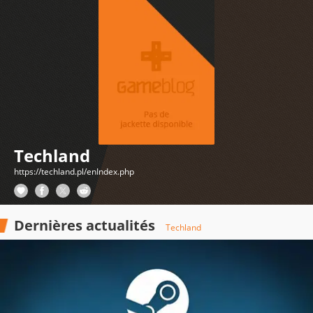
Techland
https://techland.pl/enIndex.php
Dernières actualités
Techland