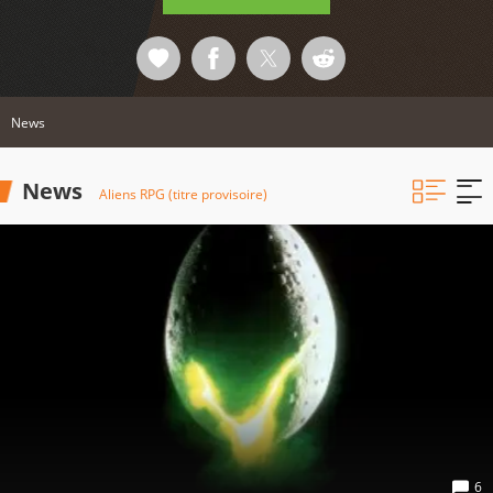
News
News
Aliens RPG (titre provisoire)
6