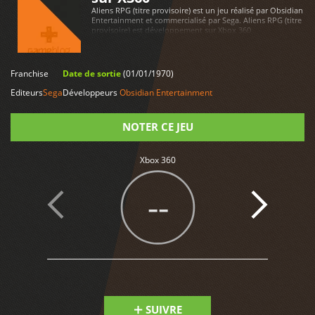
Aliens RPG (titre provisoire) est un jeu réalisé par Obsidian
Entertainment et commercialisé par Sega. Aliens RPG (titre
provisoire) est développement sur Xbox 360
Franchise
Date de sortie
(01/01/1970)
LIRE PLUS
Editeurs
Sega
Développeurs
Obsidian Entertainment
NOTER CE JEU
Xbox 360
Note
--
SUIVRE