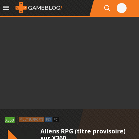
X360
MULTISUPPORTS
PS3
PC
Aliens RPG (titre provisoire)
sur X360