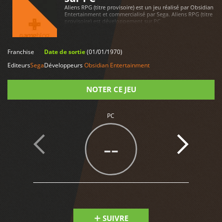
Aliens RPG (titre provisoire) est un jeu réalisé par Obsidian
Entertainment et commercialisé par Sega. Aliens RPG (titre
provisoire) est développement sur PC
Franchise
Date de sortie
(01/01/1970)
LIRE PLUS
Editeurs
Sega
Développeurs
Obsidian Entertainment
NOTER CE JEU
Note
PC
--
SUIVRE