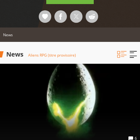
News
News
Aliens RPG (titre provisoire)
6