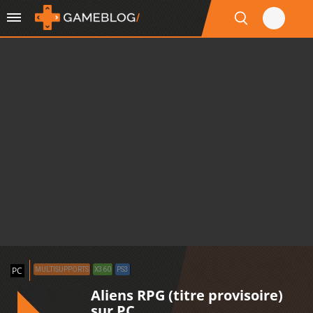
PC
MULTISUPPORTS
X360
PS3
Aliens RPG (titre provisoire)
sur PC