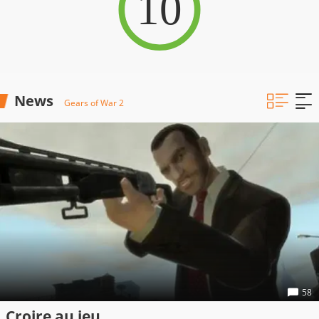
10
News
Gears of War 2
58
Croire au jeu