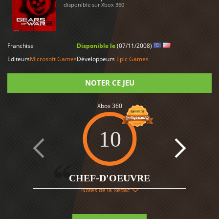
disponible sur Xbox 360
LIRE PLUS
Franchise
Disponible le
(07/11/2008)
Editeurs
Microsoft Games
Développeurs
Epic Games
NOTER CE JEU
Xbox 360
Note
10
17
CHEF-D'OEUVRE
Notes de la Rédac