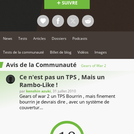
SUIVRE
News
Tests
Articles
Dossiers
Podcasts
Tests de la communauté
Billet de blog
Vidéos
Images
Avis de la Communauté
Gears of War 2
Ce n'est pas un TPS , Mais un
Rambo-Like !
par
kenshin azuki
, 31 juillet 2010
Gears of war 2 un TPS Bourrin , mais finement
bourrin je devrais dire , avec un système de
couvertur...