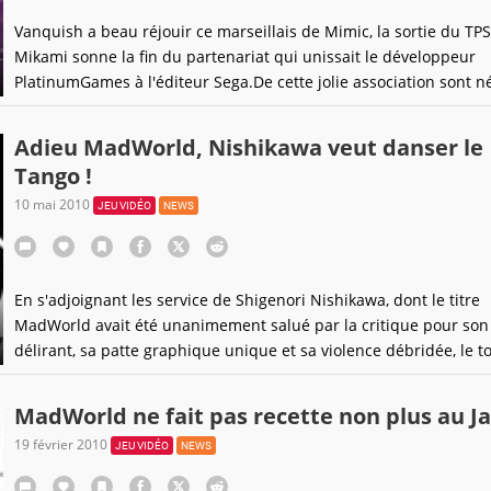
Vanquish a beau réjouir ce marseillais de Mimic, la sortie du TP
Mikami sonne la fin du partenariat qui unissait le développeur
PlatinumGames à l'éditeur Sega.De cette jolie association sont n
quatre beaux titres : MadWorld, Bayonetta, Infinite Space et don
Vanquish. À l'orée d'une nouvelle étape, Atsushi Inaba, directeur
Adieu MadWorld, Nishikawa veut danser le
Tango !
10 mai 2010
JEU VIDÉO
NEWS
En s'adjoignant les service de Shigenori Nishikawa, dont le titre
MadWorld avait été unanimement salué par la critique pour son
délirant, sa patte graphique unique et sa violence débridée, le t
jeune studio de Shinji Mikami (créateur de la série Resident Evil)
montre qu'il faudra compter avec lui.C'est en réponse
MadWorld ne fait pas recette non plus au J
19 février 2010
JEU VIDÉO
NEWS