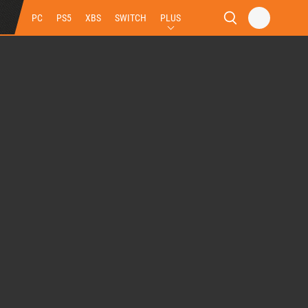
PC
PS5
XBS
SWITCH
PLUS