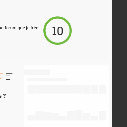
10
 un forum que je fréq...
 ?