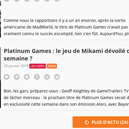
Comme nous le rapportions il y a un an environ, après la sortie
américaine de MadWorld, le titre de Platinum Games n'avait pas
vraiment connu le succès escompté, loin s'en fût. Aujourd'hui, p
d'une semaine après sa sortie au Japon (le 10 février dernier), le
sont encore plus faméliques, puisque seuls 4600 copies du titre
Platinum Games : le jeu de Mikami dévoilé 
auraient
semaine ?
26 janvier 2010
JEU VIDÉO
NEWS
Bon, les gars, préparez-vous : Geoff Keighley de GameTrailers TV
de lâcher morceau : le prochain titre de Platinum Games serait d
en exclusivité cette semaine dans son émission.Alors, avec Bayon
peine sorti, Madworld qui a fait un four un peu partout dans le
et Infinite Space qui verra le jour en juin au Japon, il ne
PLUS D'ACTU (
24
)