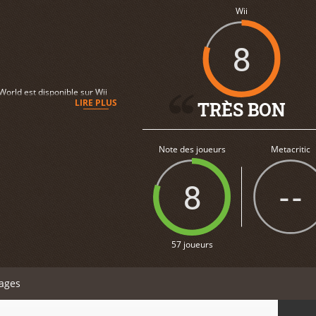
Wii
8
orld est disponible sur Wii
LIRE PLUS
TRÈS BON
Note des joueurs
Metacritic
8
--
57 joueurs
ages