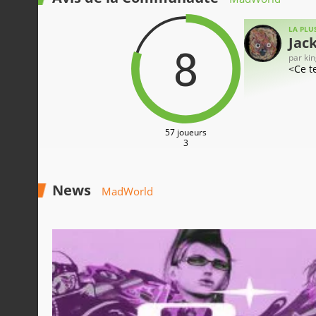
LA PLUS
Jack
8
par
ki
<Ce te
57 joueurs
3
News
MadWorld