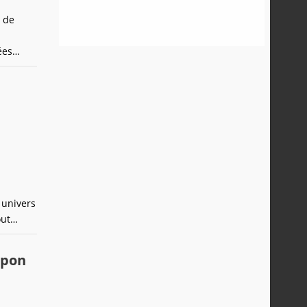
S de
ées
c
 univers
out
 Tango,
apon