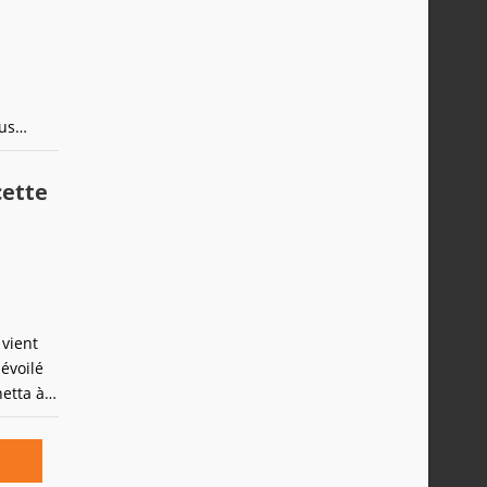
lus
s ventes
cette
 vient
évoilé
etta à
 monde