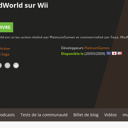
World sur Wii
UIVRE
d est un jeu action réalisé par PlatinumGames et commercialisé par Sega. MadW
Développeurs
PlatinumGames
Action
Disponible le
(20/03/2009)
s
Sega
Podcasts
Tests de la communauté
Billet de blog
Vidéos
Im