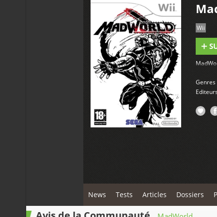
Mad
Wii
S
MadWorl
Genres
Editeur
News
Tests
Articles
Dossiers
Avis de la Communauté
MadWorld