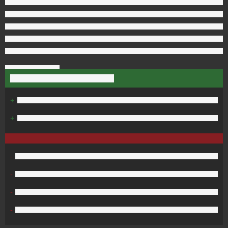
+
+
-
-
-
-