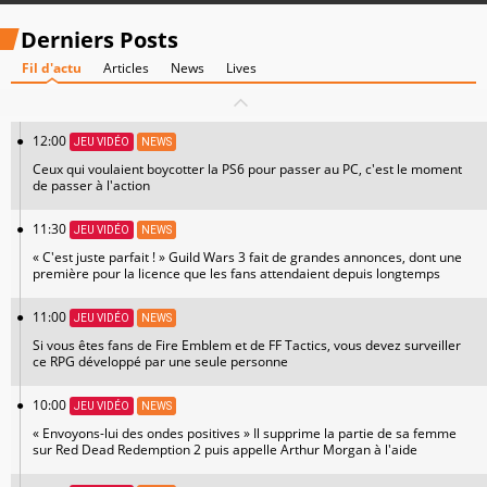
Derniers Posts
Fil d'actu
Articles
News
Lives
12:00
JEU VIDÉO
NEWS
Ceux qui voulaient boycotter la PS6 pour passer au PC, c'est le moment
de passer à l'action
11:30
JEU VIDÉO
NEWS
« C'est juste parfait ! » Guild Wars 3 fait de grandes annonces, dont une
première pour la licence que les fans attendaient depuis longtemps
11:00
JEU VIDÉO
NEWS
Si vous êtes fans de Fire Emblem et de FF Tactics, vous devez surveiller
ce RPG développé par une seule personne
10:00
JEU VIDÉO
NEWS
« Envoyons-lui des ondes positives » Il supprime la partie de sa femme
sur Red Dead Redemption 2 puis appelle Arthur Morgan à l'aide