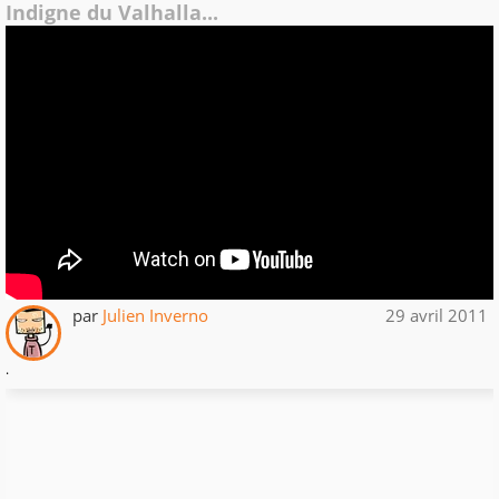
Indigne du Valhalla...
par
Julien Inverno
29 avril 2011
.