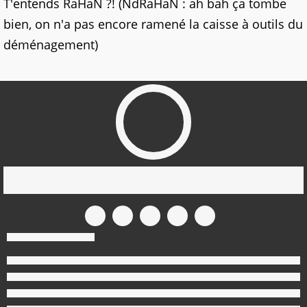
T'entends RaHaN ?! (NdRaHaN : ah bah ça tombe
bien, on n'a pas encore ramené la caisse à outils du
déménagement)