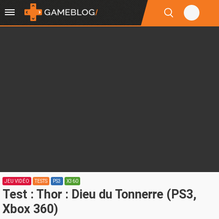
JEU VIDÉO
TESTS
PS3
X360
Test : Thor : Dieu du Tonnerre (PS3,
Xbox 360)