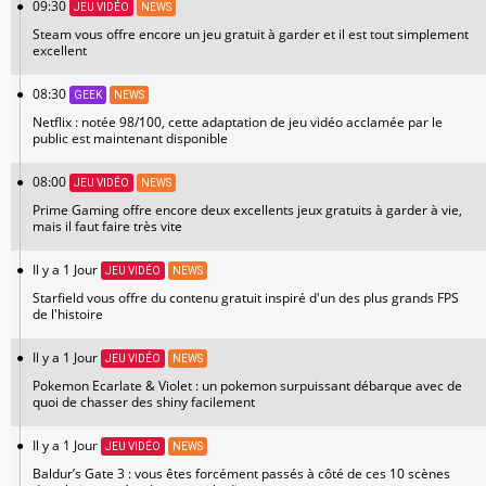
09:30
JEU VIDÉO
NEWS
Steam vous offre encore un jeu gratuit à garder et il est tout simplement
excellent
08:30
GEEK
NEWS
Netflix : notée 98/100, cette adaptation de jeu vidéo acclamée par le
public est maintenant disponible
08:00
JEU VIDÉO
NEWS
Prime Gaming offre encore deux excellents jeux gratuits à garder à vie,
mais il faut faire très vite
Il y a 1 Jour
JEU VIDÉO
NEWS
Starfield vous offre du contenu gratuit inspiré d'un des plus grands FPS
de l'histoire
Il y a 1 Jour
JEU VIDÉO
NEWS
Pokemon Ecarlate & Violet : un pokemon surpuissant débarque avec de
quoi de chasser des shiny facilement
Il y a 1 Jour
JEU VIDÉO
NEWS
Baldur’s Gate 3 : vous êtes forcément passés à côté de ces 10 scènes