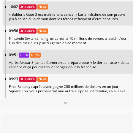
10:02
JEU VIDÉO
NEWS
« Baldur's Gate 3 est maintenant cancel » Larian victime de son propre
jeu à cause d'un démon dont les tétons refusaient d'être censurés
09:56
JEU VIDÉO
NEWS
Nintendo Switch 2 : un gros carton à 10 millions de ventes a leaké, c'est
l'un des meilleurs jeux du genre en ce moment
09:51
GEEK
NEWS
Après Avatar 3, James Cameron se prépare pour « le dernier acte » de sa
carrière et ça pourrait tout changer pour la franchise
09:23
JEU VIDÉO
NEWS
Final Fantasy : après avoir gagné 200 millions de dollars en un jour,
Square Enix vous préparerait une autre surprise inattendue, ça a leaké