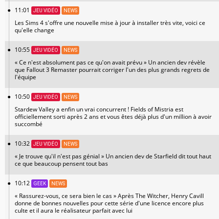
11:01
JEU VIDÉO
NEWS
Les Sims 4 s'offre une nouvelle mise à jour à installer très vite, voici ce
qu'elle change
10:55
JEU VIDÉO
NEWS
« Ce n'est absolument pas ce qu'on avait prévu » Un ancien dev révèle
que Fallout 3 Remaster pourrait corriger l'un des plus grands regrets de
l'équipe
10:50
JEU VIDÉO
NEWS
Stardew Valley a enfin un vrai concurrent ! Fields of Mistria est
officiellement sorti après 2 ans et vous êtes déjà plus d'un million à avoir
succombé
10:32
JEU VIDÉO
NEWS
« Je trouve qu'il n'est pas génial » Un ancien dev de Starfield dit tout haut
ce que beaucoup pensent tout bas
10:12
GEEK
NEWS
« Rassurez-vous, ce sera bien le cas » Après The Witcher, Henry Cavill
donne de bonnes nouvelles pour cette série d'une licence encore plus
culte et il aura le réalisateur parfait avec lui