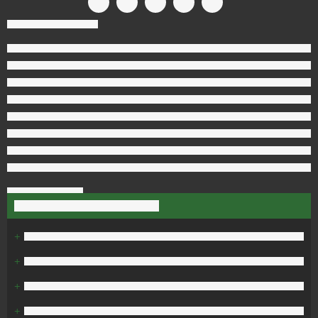
+
+
+
+