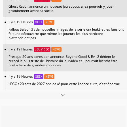
Ghost Recon annonce un nouveau jeu et vous allez pourvoir y jouer
gratuitement avant sa sortie
Il y a 19 Heures
GEEK
NEWS
Fallout Saison 3 : de nouvelles images de la série ont leaké et les fans ont
fait une découverte que même les joueurs les plus hardcore
n'attendaient pas
Il y a 19 Heures
JEU VIDÉO
NEWS
Presque 20 ans après son annonce, Beyond Good & Evil 2 détient le
record le plus triste de l’histoire du jeu vidéo et il pourrait bientôt être
prêt à faire de grandes annonces
Il y a 19 Heures
GEEK
NEWS
LEGO : 20 sets de 2027 ont leaké pour cette licence culte, c'est énorme