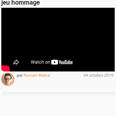
jeu hommage
par
Romain Mahut
04 octobre 2019
.