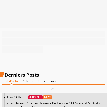
Derniers Posts
Fil d'actu
Articles
News
Lives
Il y a 14 Heures
JEU VIDÉO
NEWS
« Les disques n’ont plus de sens » L'éditeur de GTA 6 défend l'arrêt du
physique chez PlayStation, les joueurs montent au créneau