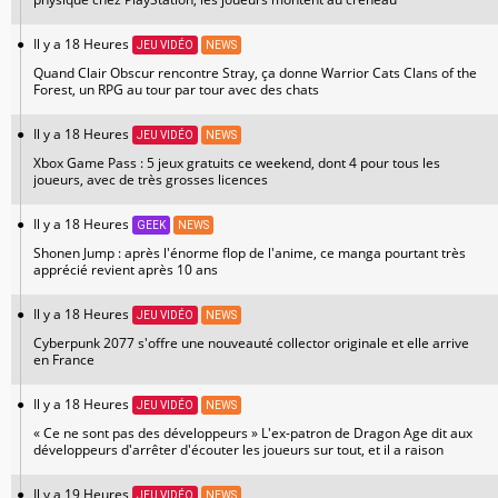
Il y a 18 Heures
JEU VIDÉO
NEWS
Quand Clair Obscur rencontre Stray, ça donne Warrior Cats Clans of the
Forest, un RPG au tour par tour avec des chats
Il y a 18 Heures
JEU VIDÉO
NEWS
Xbox Game Pass : 5 jeux gratuits ce weekend, dont 4 pour tous les
joueurs, avec de très grosses licences
Il y a 18 Heures
GEEK
NEWS
Shonen Jump : après l'énorme flop de l'anime, ce manga pourtant très
apprécié revient après 10 ans
Il y a 18 Heures
JEU VIDÉO
NEWS
Cyberpunk 2077 s'offre une nouveauté collector originale et elle arrive
en France
Il y a 18 Heures
JEU VIDÉO
NEWS
« Ce ne sont pas des développeurs » L'ex-patron de Dragon Age dit aux
développeurs d'arrêter d'écouter les joueurs sur tout, et il a raison
Il y a 19 Heures
JEU VIDÉO
NEWS