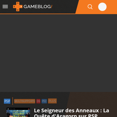
PLUS
PSP
MULTISUPPORTS
DS
PS2
Le Seigneur des Anneaux : La
Quête d'Aragorn sur PSP