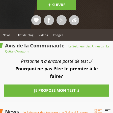
SUIVRE
News
Billet de blog
Vidéos
Images
Avis de la Communauté
Le Seigneur des Anneaux : La
Quête d'Aragorn
Personne n'a encore posté de test :/
Pourquoi ne pas être le premier à le
faire?
JE PROPOSE MON TEST :)
News
Le Seigneur des Anneaux : La Quête d'Aragorn