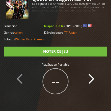
Le Seigneur des Anneaux : La Quête d'Aragorn est un jeu
action réalisé par TT Fusion et commercialisé par Warner
Bros. Games. Le Seigneur des Anneaux : La Quête
d'Aragorn est disponible sur PlayStation Portable
Franchise
Disponible le
(28/10/2010)
LIRE PLUS
Genres
Action
Développeurs
TT Fusion
Editeurs
Warner Bros. Games
NOTER CE JEU
Note
PlayStation Portable
--