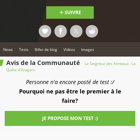
SUIVRE
News
Tests
Billet de blog
Vidéos
Images
Avis de la Communauté
Le Seigneur des Anneaux : La
Quête d'Aragorn
Personne n'a encore posté de test :/
Pourquoi ne pas être le premier à le
faire?
JE PROPOSE MON TEST :)