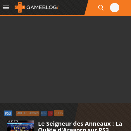
PLUS
PS3
MULTISUPPORTS
PSP
DS
Le Seigneur des Anneaux : La
Quête d'Aragorn sur PS3