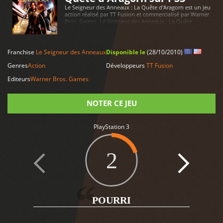
Le Seigneur des Anneaux : La Quête d'Aragorn est un jeu
action réalisé par TT Fusion et commercialisé par Warner
Bros. Games. Le Seigneur des Anneaux : La Quête
d'Aragorn est disponible sur PlayStation 3
LIRE PLUS
Franchise
Le Seigneur des Anneaux
Disponible le
(28/10/2010)
Genres
Action
Développeurs
TT Fusion
Editeurs
Warner Bros. Games
NOTER CE JEU
PlayStation 3
Note
2
POURRI